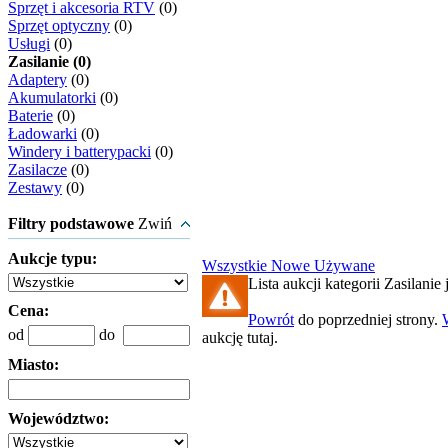
Sprzęt i akcesoria RTV
(0)
Sprzęt optyczny
(0)
Usługi
(0)
Zasilanie (0)
Adaptery
(0)
Akumulatorki
(0)
Baterie
(0)
Ładowarki
(0)
Windery i batterypacki
(0)
Zasilacze
(0)
Zestawy
(0)
Filtry podstawowe
Zwiń
Aukcje typu:
Wszystkie
Nowe
Używane
Lista aukcji kategorii Zasilanie 
Cena:
Powrót
do poprzedniej strony.
od
do
aukcję tutaj.
Miasto:
Województwo: