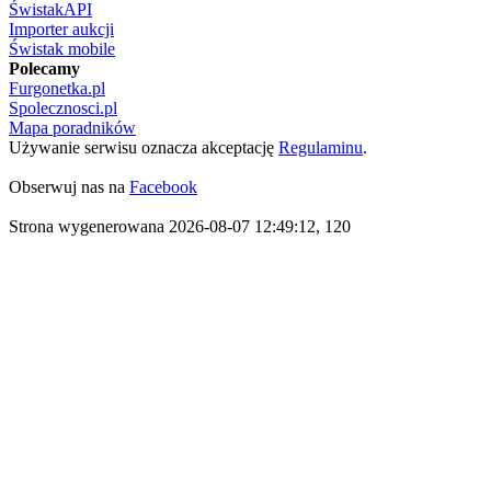
ŚwistakAPI
Importer aukcji
Świstak mobile
Polecamy
Furgonetka.pl
Spolecznosci.pl
Mapa poradników
Używanie serwisu oznacza akceptację
Regulaminu
.
Obserwuj nas na
Facebook
Strona wygenerowana 2026-08-07 12:49:12, 120