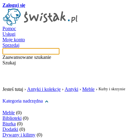
Zaloguj się
Pomoc
Usługi
Moje konto
Sprzedaj
Zaawansowane szukanie
Szukaj
szukaj w tej kategori
Jesteś tutaj ›
Antyki i kolekcje
›
Antyki
›
Meble
›
Kufry i skrzynie
Kategoria nadrzędna
Meble
(0)
Biblioteki
(0)
Biurka
(0)
Dodatki
(0)
Dywany i kilimy
(0)