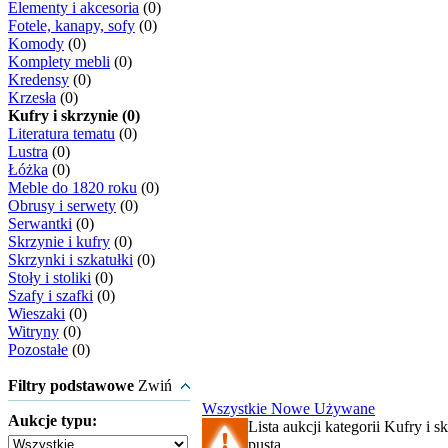
Elementy i akcesoria
(0)
Fotele, kanapy, sofy
(0)
Komody
(0)
Komplety mebli
(0)
Kredensy
(0)
Krzesła
(0)
Kufry i skrzynie (0)
Literatura tematu
(0)
Lustra
(0)
Łóżka
(0)
Meble do 1820 roku
(0)
Obrusy i serwety
(0)
Serwantki
(0)
Skrzynie i kufry
(0)
Skrzynki i szkatułki
(0)
Stoły i stoliki
(0)
Szafy i szafki
(0)
Wieszaki
(0)
Witryny
(0)
Pozostałe
(0)
Filtry podstawowe
Zwiń
Wszystkie
Nowe
Używane
Aukcje typu:
Lista aukcji kategorii Kufry i sk
pusta.