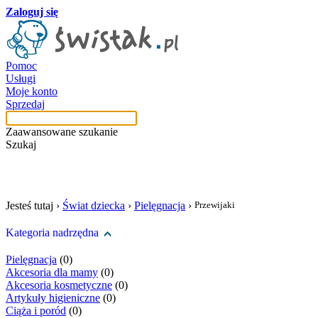
Zaloguj się
Pomoc
Usługi
Moje konto
Sprzedaj
Zaawansowane szukanie
Szukaj
szukaj w tej kategori
Jesteś tutaj ›
Świat dziecka
›
Pielęgnacja
›
Przewijaki
Kategoria nadrzędna
Pielęgnacja
(0)
Akcesoria dla mamy
(0)
Akcesoria kosmetyczne
(0)
Artykuły higieniczne
(0)
Ciąża i poród
(0)