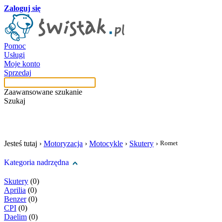
Zaloguj się
Pomoc
Usługi
Moje konto
Sprzedaj
Zaawansowane szukanie
Szukaj
szukaj w tej kategori
Jesteś tutaj ›
Motoryzacja
›
Motocykle
›
Skutery
›
Romet
Kategoria nadrzędna
Skutery
(0)
Aprilia
(0)
Benzer
(0)
CPI
(0)
Daelim
(0)