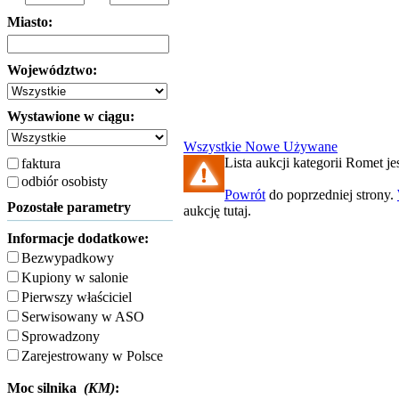
Miasto:
Województwo:
Wystawione w ciągu:
Wszystkie
Nowe
Używane
Lista aukcji kategorii Romet jes
faktura
odbiór osobisty
Powrót
do poprzedniej strony.
Pozostałe parametry
aukcję tutaj.
Informacje dodatkowe:
Bezwypadkowy
Kupiony w salonie
Pierwszy właściciel
Serwisowany w ASO
Sprowadzony
Zarejestrowany w Polsce
Moc silnika
(KM)
: