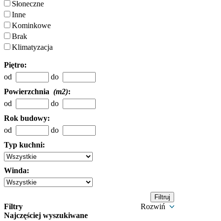
Słoneczne
Inne
Kominkowe
Brak
Klimatyzacja
Piętro:
od
do
Powierzchnia
(m2)
:
od
do
Rok budowy:
od
do
Typ kuchni:
Winda:
Filtry
Rozwiń
Najczęściej wyszukiwane