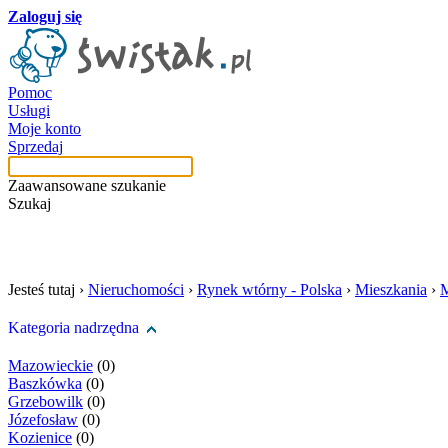
Zaloguj się
Pomoc
Usługi
Moje konto
Sprzedaj
Zaawansowane szukanie
Szukaj
szukaj w tej kategori
Jesteś tutaj ›
Nieruchomości
›
Rynek wtórny - Polska
›
Mieszkania
›
M
Kategoria nadrzędna
Mazowieckie
(0)
Baszkówka
(0)
Grzebowilk
(0)
Józefosław
(0)
Kozienice
(0)