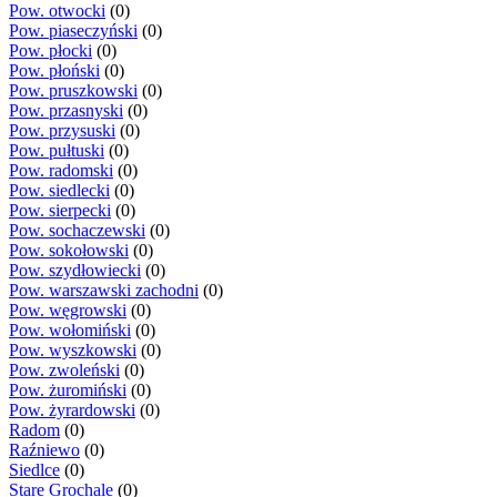
Pow. otwocki
(0)
Pow. piaseczyński
(0)
Pow. płocki
(0)
Pow. płoński
(0)
Pow. pruszkowski
(0)
Pow. przasnyski
(0)
Pow. przysuski
(0)
Pow. pułtuski
(0)
Pow. radomski
(0)
Pow. siedlecki
(0)
Pow. sierpecki
(0)
Pow. sochaczewski
(0)
Pow. sokołowski
(0)
Pow. szydłowiecki
(0)
Pow. warszawski zachodni
(0)
Pow. węgrowski
(0)
Pow. wołomiński
(0)
Pow. wyszkowski
(0)
Pow. zwoleński
(0)
Pow. żuromiński
(0)
Pow. żyrardowski
(0)
Radom
(0)
Raźniewo
(0)
Siedlce
(0)
Stare Grochale
(0)