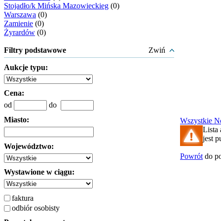
Stojadło/k Mińska Mazowieckieg
(0)
Warszawa
(0)
Zamienie
(0)
Żyrardów
(0)
Filtry podstawowe
Zwiń
Aukcje typu:
Cena:
od
do
Miasto:
Wszystkie
N
Lista
jest p
Województwo:
Powrót
do po
Wystawione w ciągu:
faktura
odbiór osobisty