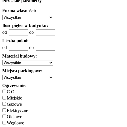
Pozostałe parametry
Forma własności:
Ilość pięter w budynku:
od
do
Liczba pokoi:
od
do
Materiał budowy:
Miejsca parkingowe:
Ogrzewanie:
C.O.
Miejskie
Gazowe
Elektryczne
Olejowe
Węglowe