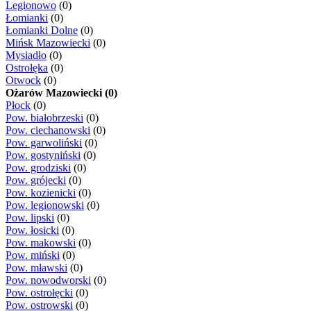
Legionowo
(0)
Łomianki
(0)
Łomianki Dolne
(0)
Mińsk Mazowiecki
(0)
Mysiadło
(0)
Ostrołęka
(0)
Otwock
(0)
Ożarów Mazowiecki (0)
Płock
(0)
Pow. białobrzeski
(0)
Pow. ciechanowski
(0)
Pow. garwoliński
(0)
Pow. gostyniński
(0)
Pow. grodziski
(0)
Pow. grójecki
(0)
Pow. kozienicki
(0)
Pow. legionowski
(0)
Pow. lipski
(0)
Pow. łosicki
(0)
Pow. makowski
(0)
Pow. miński
(0)
Pow. mławski
(0)
Pow. nowodworski
(0)
Pow. ostrołęcki
(0)
Pow. ostrowski
(0)