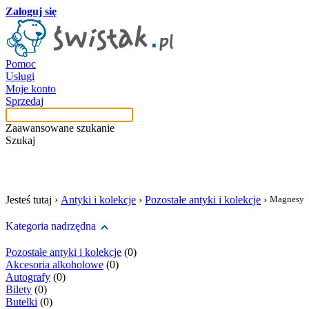
Zaloguj się
Pomoc
Usługi
Moje konto
Sprzedaj
Zaawansowane szukanie
Szukaj
szukaj w tej kategori
Jesteś tutaj ›
Antyki i kolekcje
›
Pozostałe antyki i kolekcje
›
Magnesy
Kategoria nadrzędna
Pozostałe antyki i kolekcje
(0)
Akcesoria alkoholowe
(0)
Autografy
(0)
Bilety
(0)
Butelki
(0)