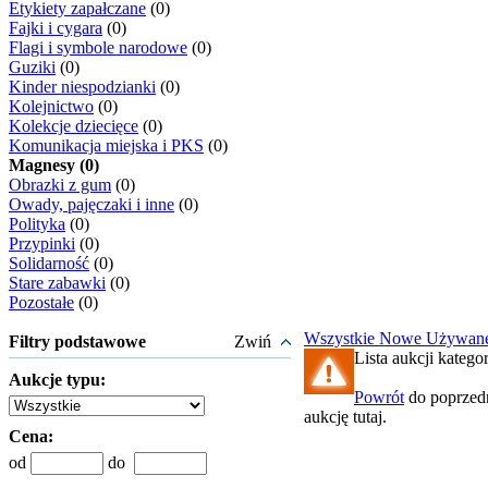
Etykiety zapałczane
(0)
Fajki i cygara
(0)
Flagi i symbole narodowe
(0)
Guziki
(0)
Kinder niespodzianki
(0)
Kolejnictwo
(0)
Kolekcje dziecięce
(0)
Komunikacja miejska i PKS
(0)
Magnesy (0)
Obrazki z gum
(0)
Owady, pajęczaki i inne
(0)
Polityka
(0)
Przypinki
(0)
Solidarność
(0)
Stare zabawki
(0)
Pozostałe
(0)
Wszystkie
Nowe
Używan
Filtry podstawowe
Zwiń
Lista aukcji katego
Aukcje typu:
Powrót
do poprzedn
aukcję tutaj.
Cena:
od
do