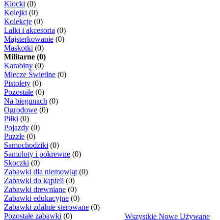
Klocki
(0)
Kolejki
(0)
Kolekcje
(0)
Lalki i akcesoria
(0)
Majsterkowanie
(0)
Maskotki
(0)
Militarne (0)
Karabiny
(0)
Miecze Świetlne
(0)
Pistolety
(0)
Pozostałe
(0)
Na biegunach
(0)
Ogrodowe
(0)
Piłki
(0)
Pojazdy
(0)
Puzzle
(0)
Samochodziki
(0)
Samoloty i pokrewne
(0)
Skoczki
(0)
Zabawki dla niemowląt
(0)
Zabawki do kąpieli
(0)
Zabawki drewniane
(0)
Zabawki edukacyjne
(0)
Zabawki zdalnie sterowane
(0)
Pozostałe zabawki
(0)
Wszystkie
Nowe
Używane