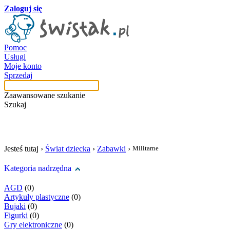
Zaloguj się
Pomoc
Usługi
Moje konto
Sprzedaj
Zaawansowane szukanie
Szukaj
szukaj w tej kategori
Jesteś tutaj ›
Świat dziecka
›
Zabawki
›
Militarne
Kategoria nadrzędna
AGD
(0)
Artykuły plastyczne
(0)
Bujaki
(0)
Figurki
(0)
Gry elektroniczne
(0)