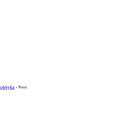
i
oteryka
›
Runy