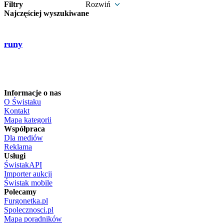
Filtry
Rozwiń
Najczęściej wyszukiwane
runy
Informacje o nas
O Świstaku
Kontakt
Mapa kategorii
Współpraca
Dla mediów
Reklama
Usługi
ŚwistakAPI
Importer aukcji
Świstak mobile
Polecamy
Furgonetka.pl
Spolecznosci.pl
Mapa poradników