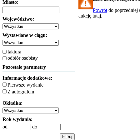
Miasto:
Powrót
do poprzedniej 
aukcję tutaj.
Województwo:
Wystawione w ciągu:
faktura
odbiór osobisty
Pozostałe parametry
Informacje dodatkowe:
Pierwsze wydanie
Z autografem
Okładka:
Rok wydania:
od
do