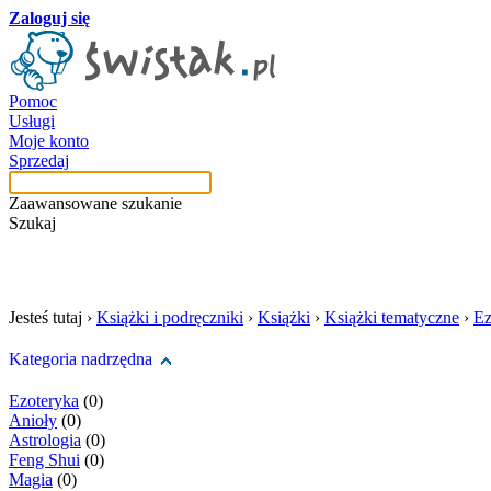
Zaloguj się
Pomoc
Usługi
Moje konto
Sprzedaj
Zaawansowane szukanie
Szukaj
szukaj w tej kategori
Jesteś tutaj ›
Książki i podręczniki
›
Książki
›
Książki tematyczne
›
Ez
Kategoria nadrzędna
Ezoteryka
(0)
Anioły
(0)
Astrologia
(0)
Feng Shui
(0)
Magia
(0)