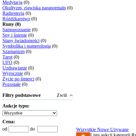
Medytacja
(0)
Okultyzm, zjawiska paranormaln
(0)
Radiestezja
(0)
Różdżkarstwo
(0)
Runy (0)
Samopoznanie
(0)
Sny i śnienie
(0)
Stany świadomości
(0)
Symbolika i numerologia
(0)
Szamanizm
(0)
Tarot
(0)
UFO
(0)
Uzdrawianie
(0)
Wyrocznie
(0)
Życie po śmierci
(0)
Pozostałe
(0)
Filtry podstawowe
Zwiń
Aukcje typu:
Cena:
od
do
Wszystkie
Nowe
Używane
Lista aukcji kategorii R