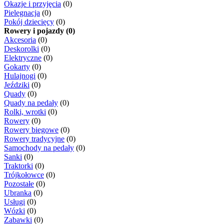
Okazje i przyjęcia
(0)
Pielęgnacja
(0)
Pokój dziecięcy
(0)
Rowery i pojazdy (0)
Akcesoria
(0)
Deskorolki
(0)
Elektryczne
(0)
Gokarty
(0)
Hulajnogi
(0)
Jeździki
(0)
Quady
(0)
Quady na pedały
(0)
Rolki, wrotki
(0)
Rowery
(0)
Rowery biegowe
(0)
Rowery tradycyjne
(0)
Samochody na pedały
(0)
Sanki
(0)
Traktorki
(0)
Trójkołowce
(0)
Pozostałe
(0)
Ubranka
(0)
Usługi
(0)
Wózki
(0)
Zabawki
(0)