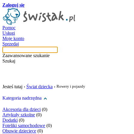
Zaloguj się
Pomoc
Usługi
Moje konto
Sprzedaj
Zaawansowane szukanie
Szukaj
szukaj w tej kategori
Jesteś tutaj ›
Świat dziecka
›
Rowery i pojazdy
Kategoria nadrzędna
Akcesoria dla dzieci
(0)
Artykuły szkolne
(0)
Dodatki
(0)
Foteliki samochodowe
(0)
Obuwie dziecięce
(0)