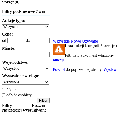
Sprzęt (0)
Filtry podstawowe
Zwiń
Aukcje typu:
Cena:
od
do
Wszystkie
Nowe
Używane
Lista aukcji kategorii Sprzęt jes
Miasto:
Filtr listy aukcji jest włączony 
aukcji
.
Województwo:
Powrót
do poprzedniej strony.
Wystaw
Wystawione w ciągu:
faktura
odbiór osobisty
Filtry
Rozwiń
Najczęściej wyszukiwane