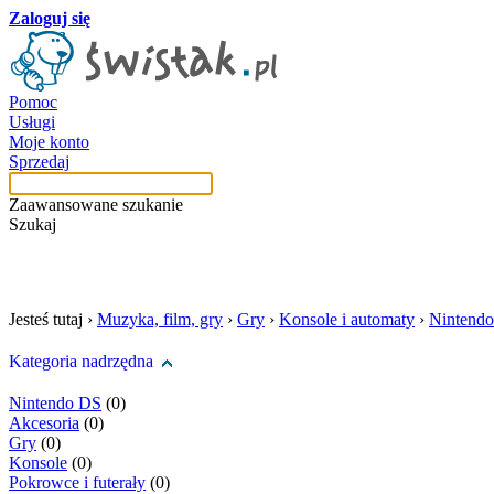
Zaloguj się
Pomoc
Usługi
Moje konto
Sprzedaj
Zaawansowane szukanie
Szukaj
szukaj w tej kategori
Jesteś tutaj ›
Muzyka, film, gry
›
Gry
›
Konsole i automaty
›
Nintend
Kategoria nadrzędna
Nintendo DS
(0)
Akcesoria
(0)
Gry
(0)
Konsole
(0)
Pokrowce i futerały
(0)