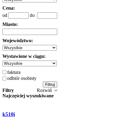
Cena:
od
do
Miasto:
Województwo:
Wystawione w ciągu:
faktura
odbiór osobisty
Filtry
Rozwiń
Najczęściej wyszukiwane
k510i