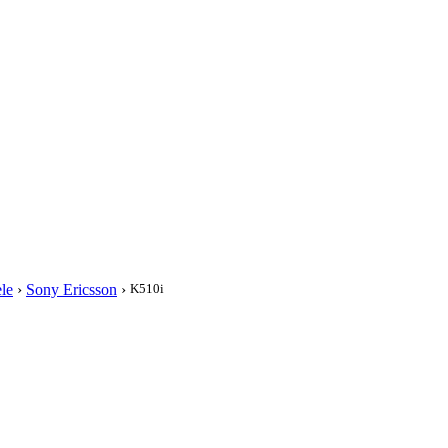
i
le
›
Sony Ericsson
›
K510i