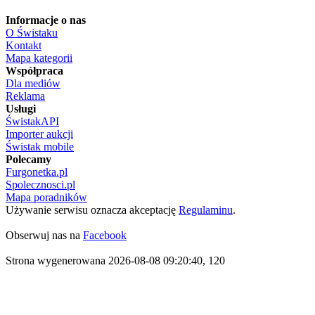
Informacje o nas
O Świstaku
Kontakt
Mapa kategorii
Współpraca
Dla mediów
Reklama
Usługi
ŚwistakAPI
Importer aukcji
Świstak mobile
Polecamy
Furgonetka.pl
Spolecznosci.pl
Mapa poradników
Używanie serwisu oznacza akceptację
Regulaminu
.
Obserwuj nas na
Facebook
Strona wygenerowana 2026-08-08 09:20:40, 120