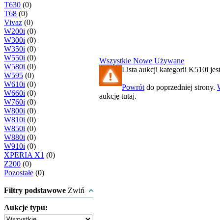
T630
(0)
T68
(0)
Vivaz
(0)
W200i
(0)
W300i
(0)
W350i
(0)
W550i
(0)
Wszystkie
Nowe
Używane
W580i
(0)
Lista aukcji kategorii K510i jest
W595
(0)
W610i
(0)
Powrót
do poprzedniej strony.
W660i
(0)
aukcję tutaj.
W760i
(0)
W800i
(0)
W810i
(0)
W850i
(0)
W880i
(0)
W910i
(0)
XPERIA X1
(0)
Z200
(0)
Pozostałe
(0)
Filtry podstawowe
Zwiń
Aukcje typu: