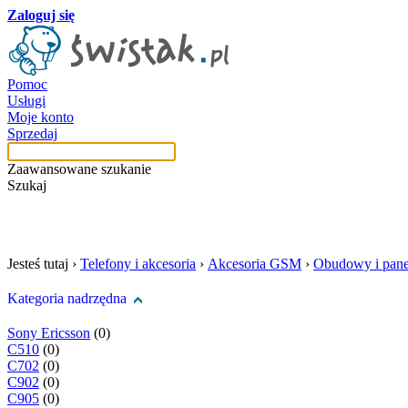
Zaloguj się
Pomoc
Usługi
Moje konto
Sprzedaj
Zaawansowane szukanie
Szukaj
szukaj w tej kategori
Jesteś tutaj ›
Telefony i akcesoria
›
Akcesoria GSM
›
Obudowy i pane
Kategoria nadrzędna
Sony Ericsson
(0)
C510
(0)
C702
(0)
C902
(0)
C905
(0)