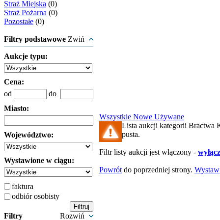
Straż Miejska
(0)
Straż Pożarna
(0)
Pozostałe
(0)
Filtry podstawowe
Zwiń
Aukcje typu:
Cena:
od
do
Miasto:
Wszystkie
Nowe
Używane
Lista aukcji kategorii Bractwa
pusta.
Województwo:
Filtr listy aukcji jest włączony -
wyłącz 
Wystawione w ciągu:
Powrót
do poprzedniej strony.
Wystaw
faktura
odbiór osobisty
Filtry
Rozwiń