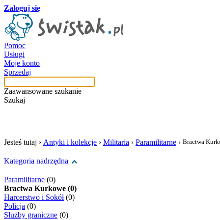
Zaloguj się
Pomoc
Usługi
Moje konto
Sprzedaj
Zaawansowane szukanie
Szukaj
szukaj w tej kategori
Jesteś tutaj ›
Antyki i kolekcje
›
Militaria
›
Paramilitarne
›
Bractwa Kur
Kategoria nadrzędna
Paramilitarne
(0)
Bractwa Kurkowe (0)
Harcerstwo i Sokół
(0)
Policja
(0)
Służby graniczne
(0)