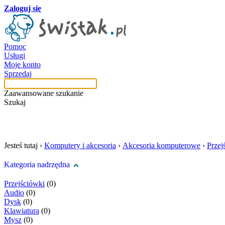
Zaloguj się
Pomoc
Usługi
Moje konto
Sprzedaj
Zaawansowane szukanie
Szukaj
szukaj w tej kategori
Jesteś tutaj ›
Komputery i akcesoria
›
Akcesoria komputerowe
›
Przej
Kategoria nadrzędna
Przejściówki
(0)
Audio
(0)
Dysk
(0)
Klawiatura
(0)
Mysz
(0)