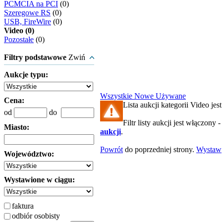
PCMCIA na PCI
(0)
Szeregowe RS
(0)
USB, FireWire
(0)
Video (0)
Pozostałe
(0)
Filtry podstawowe
Zwiń
Aukcje typu:
Wszystkie
Nowe
Używane
Cena:
Lista aukcji kategorii Video jest
od
do
Filtr listy aukcji jest włączony 
Miasto:
aukcji
.
Powrót
do poprzedniej strony.
Wystaw
Województwo:
Wystawione w ciągu:
faktura
odbiór osobisty