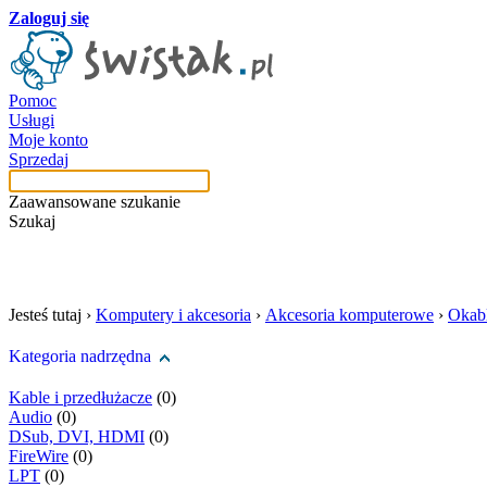
Zaloguj się
Pomoc
Usługi
Moje konto
Sprzedaj
Zaawansowane szukanie
Szukaj
szukaj w tej kategori
Jesteś tutaj ›
Komputery i akcesoria
›
Akcesoria komputerowe
›
Okab
Kategoria nadrzędna
Kable i przedłużacze
(0)
Audio
(0)
DSub, DVI, HDMI
(0)
FireWire
(0)
LPT
(0)