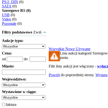
PS/2, DIN
(0)
SATA
(0)
Szeregowe RS (0)
USB
(0)
Video
(0)
Pozostałe
(0)
Filtry podstawowe
Zwiń
Aukcje typu:
Wszystkie
Nowe
Używane
Cena:
Lista aukcji kategorii Szeregow
pusta.
od
do
Miasto:
Filtr listy aukcji jest włączony -
wyłącz 
Powrót
do poprzedniej strony.
Wystaw
Województwo:
Wystawione w ciągu:
faktura