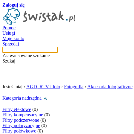
Zaloguj się
Pomoc
Usługi
Moje konto
Sprzedaj
Zaawansowane szukanie
Szukaj
szukaj w tej kategori
Jesteś tutaj ›
AGD, RTV i foto
›
Fotografia
›
Akcesoria fotograficzne
Kategoria nadrzędna
Filtry efektowe
(0)
Filtry kompensacyjne
(0)
Filtry podczerwone
(0)
Filtry polaryzacyjne
(0)
Filtry połówkowe
(0)