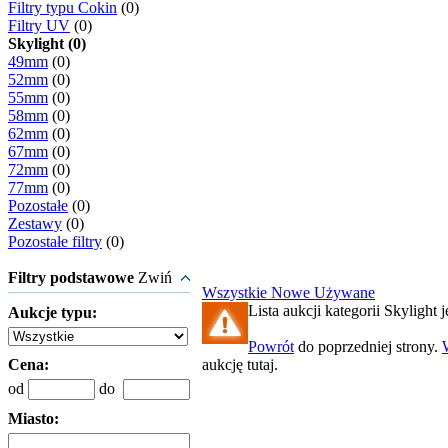
Filtry typu Cokin
(0)
Filtry UV
(0)
Skylight (0)
49mm
(0)
52mm
(0)
55mm
(0)
58mm
(0)
62mm
(0)
67mm
(0)
72mm
(0)
77mm
(0)
Pozostałe
(0)
Zestawy
(0)
Pozostałe filtry
(0)
Filtry podstawowe
Zwiń
Wszystkie
Nowe
Używane
Lista aukcji kategorii Skylight j
Aukcje typu:
Powrót
do poprzedniej strony.
Cena:
aukcję tutaj.
od
do
Miasto: