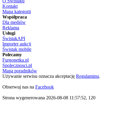
O Świstaku
Kontakt
Mapa kategorii
Współpraca
Dla mediów
Reklama
Usługi
ŚwistakAPI
Importer aukcji
Świstak mobile
Polecamy
Furgonetka.pl
Spolecznosci.pl
Mapa poradników
Używanie serwisu oznacza akceptację
Regulaminu
.
Obserwuj nas na
Facebook
Strona wygenerowana 2026-08-08 11:57:52, 120