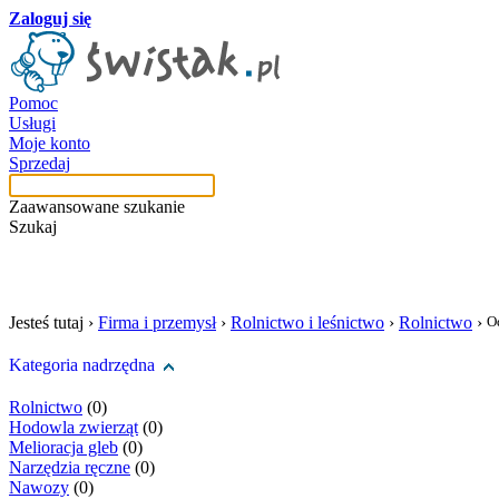
Zaloguj się
Pomoc
Usługi
Moje konto
Sprzedaj
Zaawansowane szukanie
Szukaj
szukaj w tej kategori
Jesteś tutaj ›
Firma i przemysł
›
Rolnictwo i leśnictwo
›
Rolnictwo
›
O
Kategoria nadrzędna
Rolnictwo
(0)
Hodowla zwierząt
(0)
Melioracja gleb
(0)
Narzędzia ręczne
(0)
Nawozy
(0)