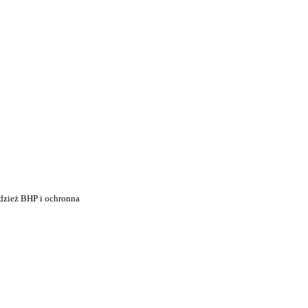
i
dzież BHP i ochronna