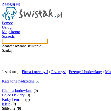
Zaloguj się
Pomoc
Usługi
Moje konto
Sprzedaj
Zaawansowane szukanie
Szukaj
szukaj w tej kategori
Jesteś tutaj ›
Firma i przemysł
›
Przemysł
›
Przemysł budowlany
›
Mat
Kategoria nadrzędna
Chemia budowlana
(0)
Bejce i lakiery
(0)
Farby i emalie
(0)
Kleje
(0)
Silikony (0)