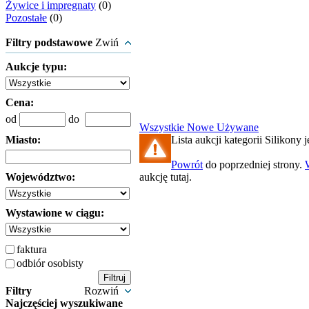
Żywice i impregnaty
(0)
Pozostałe
(0)
Filtry podstawowe
Zwiń
Aukcje typu:
Cena:
od
do
Wszystkie
Nowe
Używane
Miasto:
Lista aukcji kategorii Silikony j
Powrót
do poprzedniej strony.
Województwo:
aukcję tutaj.
Wystawione w ciągu:
faktura
odbiór osobisty
Filtry
Rozwiń
Najczęściej wyszukiwane