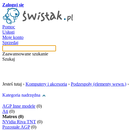
Zaloguj się
Pomoc
Usługi
Moje konto
Sprzedaj
Zaawansowane szukanie
Szukaj
szukaj w tej kategori
Jesteś tutaj ›
Komputery i akcesoria
›
Podzespoły (elementy wewn.)
›
Kategoria nadrzędna
AGP Inne modele
(0)
Ati
(0)
Matrox (0)
NVidia Riva TNT
(0)
Pozostałe AGP
(0)