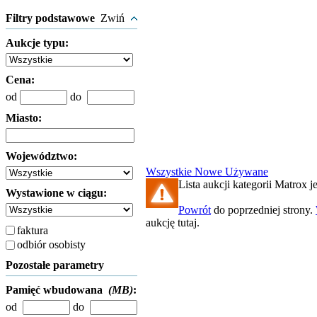
Filtry podstawowe
Zwiń
Aukcje typu:
Cena:
od
do
Miasto:
Województwo:
Wszystkie
Nowe
Używane
Lista aukcji kategorii Matrox je
Wystawione w ciągu:
Powrót
do poprzedniej strony.
aukcję tutaj.
faktura
odbiór osobisty
Pozostałe parametry
Pamięć wbudowana
(MB)
:
od
do