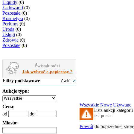
Liquidy
(0)
Ładowarki
(0)
Pozostałe
(0)
Kosmetyki
(0)
Perfumy
(0)
Uroda
(0)
Usługi
(0)
Zdrowie
(0)
Pozostałe
(0)
Świstak radzi
Jak wybrać e-papierosy ?
Filtry podstawowe
Zwiń
Aukcje typu:
Wszystkie
Nowe
Używane
Cena:
Lista aukcji kategorii
od
do
jest pusta.
Miasto:
Powrót
do poprzedniej stron