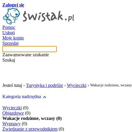
Zaloguj się
Pomoc
Usługi
Moje konto
Sprzedaj
Zaawansowane szukanie
Szukaj
szukaj w tej kategori
Jesteś tutaj ›
Turystyka i podróże
›
Wycieczki
›
Wakacje rodzinne, wczasy
Kategoria nadrzędna
Wycieczki
(0)
Objazdowe
(0)
Wakacje rodzinne, wczasy (0)
Wyprawy
(0)
Zwiedzanie z przewodnikiem
(0)