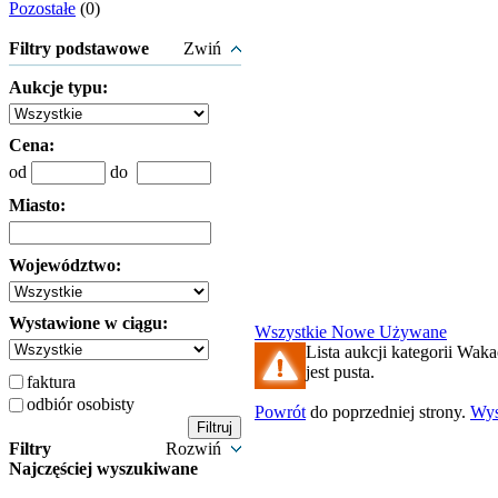
Pozostałe
(0)
Filtry podstawowe
Zwiń
Aukcje typu:
Cena:
od
do
Miasto:
Województwo:
Wystawione w ciągu:
Wszystkie
Nowe
Używane
Lista aukcji kategorii Wak
jest pusta.
faktura
odbiór osobisty
Powrót
do poprzedniej strony.
Wy
Filtry
Rozwiń
Najczęściej wyszukiwane