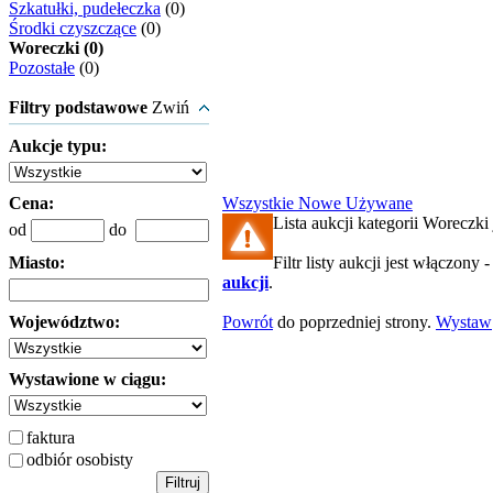
Szkatułki, pudełeczka
(0)
Środki czyszczące
(0)
Woreczki (0)
Pozostałe
(0)
Filtry podstawowe
Zwiń
Aukcje typu:
Cena:
Wszystkie
Nowe
Używane
Lista aukcji kategorii Woreczki 
od
do
Miasto:
Filtr listy aukcji jest włączony 
aukcji
.
Województwo:
Powrót
do poprzedniej strony.
Wystaw
Wystawione w ciągu:
faktura
odbiór osobisty