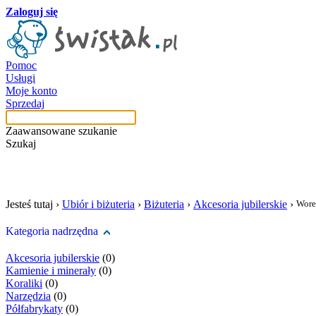
Zaloguj się
Pomoc
Usługi
Moje konto
Sprzedaj
Zaawansowane szukanie
Szukaj
szukaj w tej kategori
Jesteś tutaj ›
Ubiór i biżuteria
›
Biżuteria
›
Akcesoria jubilerskie
›
Wore
Kategoria nadrzędna
Akcesoria jubilerskie
(0)
Kamienie i minerały
(0)
Koraliki
(0)
Narzędzia
(0)
Półfabrykaty
(0)