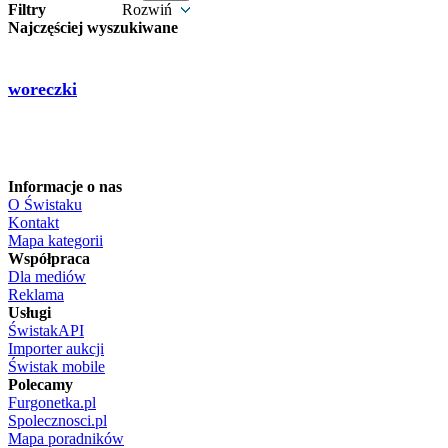
Filtry
Rozwiń
Najczęściej wyszukiwane
woreczki
Informacje o nas
O Świstaku
Kontakt
Mapa kategorii
Współpraca
Dla mediów
Reklama
Usługi
ŚwistakAPI
Importer aukcji
Świstak mobile
Polecamy
Furgonetka.pl
Spolecznosci.pl
Mapa poradników