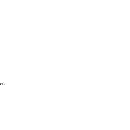
i
czki