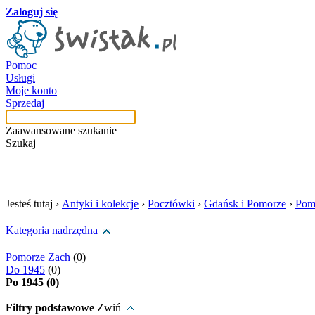
Zaloguj się
Pomoc
Usługi
Moje konto
Sprzedaj
Zaawansowane szukanie
Szukaj
szukaj w tej kategori
Jesteś tutaj ›
Antyki i kolekcje
›
Pocztówki
›
Gdańsk i Pomorze
›
Pom
Kategoria nadrzędna
Pomorze Zach
(0)
Do 1945
(0)
Po 1945 (0)
Filtry podstawowe
Zwiń