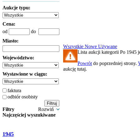
Aukcje typu:
Cena:
od
do
Miasto:
Wszystkie
Nowe
Używane
Lista aukcji kategorii Po 1945 j
Województwo:
Powrót
do poprzedniej strony.
aukcję tutaj.
Wystawione w ciągu:
faktura
odbiór osobisty
Filtry
Rozwiń
Najczęściej wyszukiwane
1945