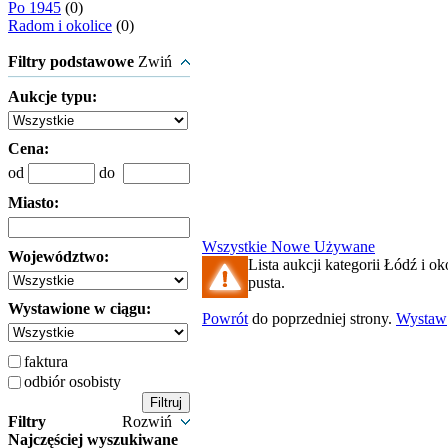
Po 1945
(0)
Radom i okolice
(0)
Filtry podstawowe
Zwiń
Aukcje typu:
Cena:
od
do
Miasto:
Wszystkie
Nowe
Używane
Województwo:
Lista aukcji kategorii Łódź i oko
pusta.
Wystawione w ciągu:
Powrót
do poprzedniej strony.
Wystaw
faktura
odbiór osobisty
Filtry
Rozwiń
Najczęściej wyszukiwane