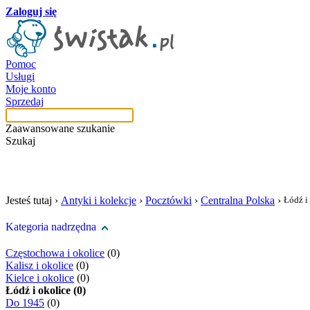
Zaloguj się
Pomoc
Usługi
Moje konto
Sprzedaj
Zaawansowane szukanie
Szukaj
szukaj w tej kategori
Jesteś tutaj ›
Antyki i kolekcje
›
Pocztówki
›
Centralna Polska
›
Łódź i
Kategoria nadrzędna
Częstochowa i okolice
(0)
Kalisz i okolice
(0)
Kielce i okolice
(0)
Łódź i okolice (0)
Do 1945
(0)