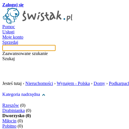
Zaloguj się
Pomoc
Usługi
Moje konto
Sprzedaj
Zaawansowane szukanie
Szukaj
szukaj w tej kategori
Jesteś tutaj ›
Nieruchomości
›
Wynajem - Polska
›
Domy
›
Podkarpac
Kategoria nadrzędna
Rzeszów
(0)
Drabinianka
(0)
Dworzysko (0)
Miłocin
(0)
Pobitno
(0)