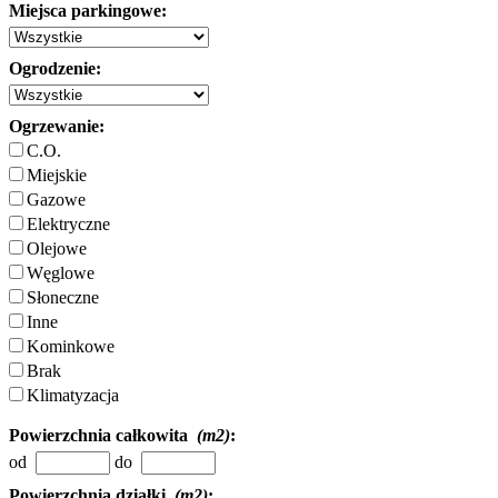
Miejsca parkingowe:
Ogrodzenie:
Ogrzewanie:
C.O.
Miejskie
Gazowe
Elektryczne
Olejowe
Węglowe
Słoneczne
Inne
Kominkowe
Brak
Klimatyzacja
Powierzchnia całkowita
(m2)
:
od
do
Powierzchnia działki
(m2)
: