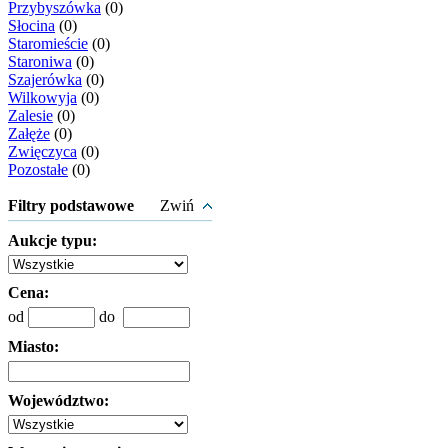
Przybyszówka
(0)
Słocina
(0)
Staromieście
(0)
Staroniwa
(0)
Szajerówka
(0)
Wilkowyja
(0)
Zalesie
(0)
Załęże
(0)
Zwięczyca
(0)
Pozostałe
(0)
Filtry podstawowe
Zwiń
Aukcje typu:
Cena:
od
do
Miasto:
Województwo: