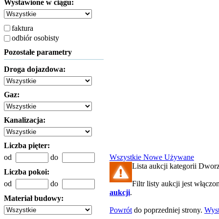
Wystawione w ciągu:
faktura
odbiór osobisty
Pozostałe parametry
Droga dojazdowa:
Gaz:
Kanalizacja:
Liczba pięter:
od
do
Wszystkie
Nowe
Używane
Lista aukcji kategorii Dworz
Liczba pokoi:
od
do
Filtr listy aukcji jest włączo
aukcji
.
Materiał budowy:
Powrót
do poprzedniej strony.
Wys