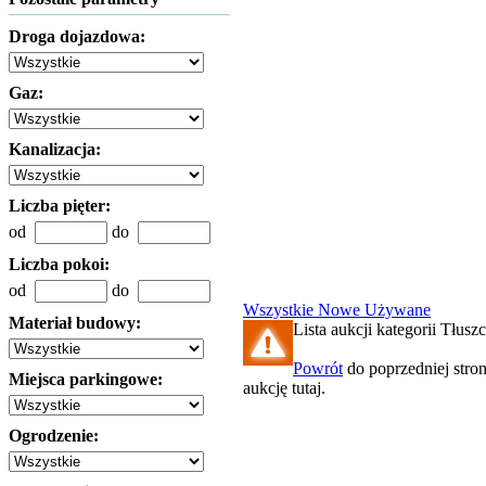
Droga dojazdowa:
Gaz:
Kanalizacja:
Liczba pięter:
od
do
Liczba pokoi:
od
do
Wszystkie
Nowe
Używane
Materiał budowy:
Lista aukcji kategorii Tłuszc
Powrót
do poprzedniej stro
Miejsca parkingowe:
aukcję tutaj.
Ogrodzenie: