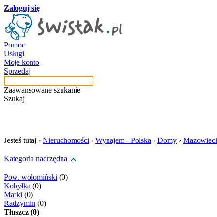
Zaloguj się
Pomoc
Usługi
Moje konto
Sprzedaj
Zaawansowane szukanie
Szukaj
szukaj w tej kategori
Jesteś tutaj ›
Nieruchomości
›
Wynajem - Polska
›
Domy
›
Mazowieck
Kategoria nadrzędna
Pow. wołomiński
(0)
Kobyłka
(0)
Marki
(0)
Radzymin
(0)
Tłuszcz (0)