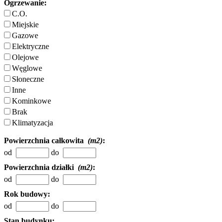
Ogrzewanie:
C.O.
Miejskie
Gazowe
Elektryczne
Olejowe
Węglowe
Słoneczne
Inne
Kominkowe
Brak
Klimatyzacja
Powierzchnia całkowita
(m2)
:
od
do
Powierzchnia działki
(m2)
:
od
do
Rok budowy:
od
do
Stan budynku: