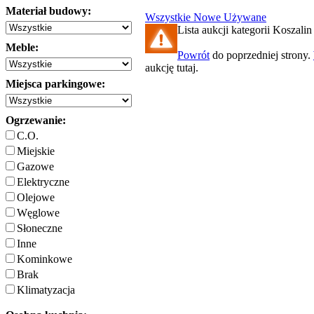
Materiał budowy:
Wszystkie
Nowe
Używane
Lista aukcji kategorii Koszalin 
Meble:
Powrót
do poprzedniej strony.
aukcję tutaj.
Miejsca parkingowe:
Ogrzewanie:
C.O.
Miejskie
Gazowe
Elektryczne
Olejowe
Węglowe
Słoneczne
Inne
Kominkowe
Brak
Klimatyzacja