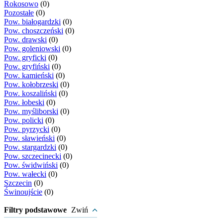
Rokosowo
(0)
Pozostałe
(0)
Pow. białogardzki
(0)
Pow. choszczeński
(0)
Pow. drawski
(0)
Pow. goleniowski
(0)
Pow. gryficki
(0)
Pow. gryfiński
(0)
Pow. kamieński
(0)
Pow. kołobrzeski
(0)
Pow. koszaliński
(0)
Pow. łobeski
(0)
Pow. myśliborski
(0)
Pow. policki
(0)
Pow. pyrzycki
(0)
Pow. sławieński
(0)
Pow. stargardzki
(0)
Pow. szczecinecki
(0)
Pow. świdwiński
(0)
Pow. wałecki
(0)
Szczecin
(0)
Świnoujście
(0)
Filtry podstawowe
Zwiń