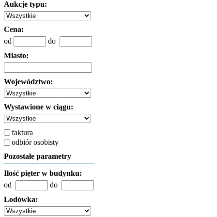
Aukcje typu:
Cena:
od
do
Miasto:
Województwo:
Wystawione w ciągu:
faktura
odbiór osobisty
Pozostałe parametry
Ilość pięter w budynku:
od
do
Lodówka: