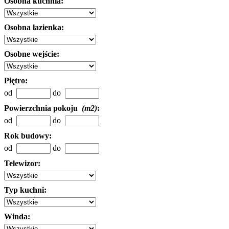
Osobna kuchnia:
Osobna łazienka:
Osobne wejście:
Piętro:
od
do
Powierzchnia pokoju
(m2)
:
od
do
Rok budowy:
od
do
Telewizor:
Typ kuchni:
Winda: