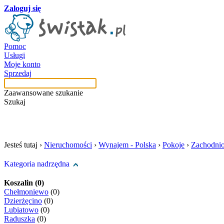
Zaloguj się
Pomoc
Usługi
Moje konto
Sprzedaj
Zaawansowane szukanie
Szukaj
szukaj w tej kategori
Jesteś tutaj ›
Nieruchomości
›
Wynajem - Polska
›
Pokoje
›
Zachodni
Kategoria nadrzędna
Koszalin (0)
Chełmoniewo
(0)
Dzierżęcino
(0)
Lubiatowo
(0)
Raduszka
(0)