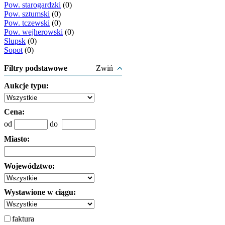
Pow. starogardzki
(0)
Pow. sztumski
(0)
Pow. tczewski
(0)
Pow. wejherowski
(0)
Słupsk
(0)
Sopot
(0)
Filtry podstawowe
Zwiń
Aukcje typu:
Cena:
od
do
Miasto:
Województwo:
Wystawione w ciągu:
faktura