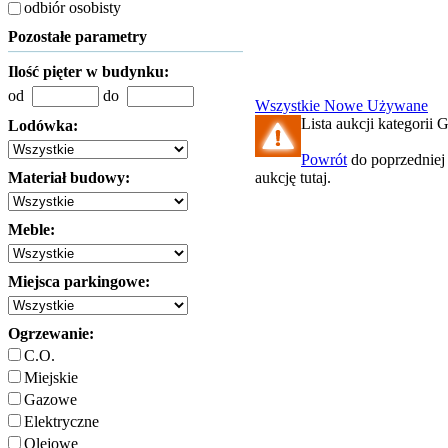
odbiór osobisty
Pozostałe parametry
Ilość pięter w budynku:
od
do
Wszystkie
Nowe
Używane
Lista aukcji kategorii G
Lodówka:
Powrót
do poprzedniej 
Materiał budowy:
aukcję tutaj.
Meble:
Miejsca parkingowe:
Ogrzewanie:
C.O.
Miejskie
Gazowe
Elektryczne
Olejowe