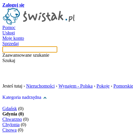
Zaloguj się
Pomoc
Usługi
Moje konto
Sprzedaj
Zaawansowane szukanie
Szukaj
szukaj w tej kategori
Jesteś tutaj ›
Nieruchomości
›
Wynajem - Polska
›
Pokoje
›
Pomorski
Kategoria nadrzędna
Gdańsk
(0)
Gdynia (0)
Chwarzno
(0)
Chylonia
(0)
Cisowa
(0)