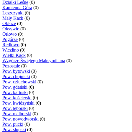
Działki Leśne
(0)
Kamienna Góra
(0)
Leszczynki
(0)
Mały Kack
(0)
Obłuże
(0)
Oksywie
(0)
Orłowo
(0)
Pogórze
(0)
Redłowo
(0)
Wiczlino
(0)
Wielki Kack
(0)
Wzgórze Świętego Maksymiliana
(0)
Pozostałe
(0)
Pow. bytowski
(0)
Pow. chojnicki
(0)
Pow. człuchowski
(0)
Pow. gdański
(0)
Pow. kartuski
(0)
Pow. kościerski
(0)
Pow. kwidzyński
(0)
Pow. lęborski
(0)
Pow. malborski
(0)
Pow. nowodworski
(0)
Pow. pucki
(0)
Pow. słupski
(0)