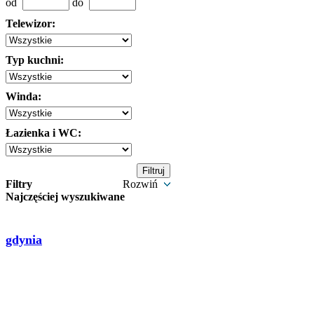
od
do
Telewizor:
Typ kuchni:
Winda:
Łazienka i WC:
Filtry
Rozwiń
Najczęściej wyszukiwane
gdynia