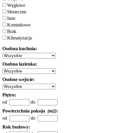
Węglowe
Słoneczne
Inne
Kominkowe
Brak
Klimatyzacja
Osobna kuchnia:
Osobna łazienka:
Osobne wejście:
Piętro:
od
do
Powierzchnia pokoju
(m2)
:
od
do
Rok budowy: