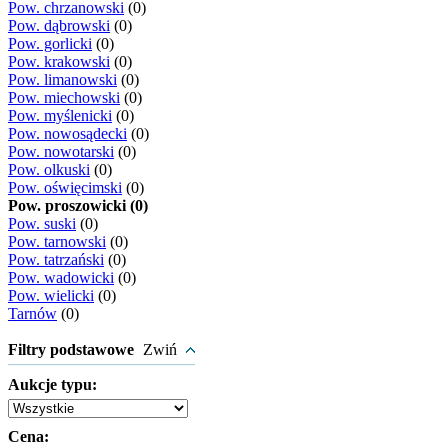
Pow. chrzanowski
(0)
Pow. dąbrowski
(0)
Pow. gorlicki
(0)
Pow. krakowski
(0)
Pow. limanowski
(0)
Pow. miechowski
(0)
Pow. myślenicki
(0)
Pow. nowosądecki
(0)
Pow. nowotarski
(0)
Pow. olkuski
(0)
Pow. oświęcimski
(0)
Pow. proszowicki (0)
Pow. suski
(0)
Pow. tarnowski
(0)
Pow. tatrzański
(0)
Pow. wadowicki
(0)
Pow. wielicki
(0)
Tarnów
(0)
Filtry podstawowe
Zwiń
Aukcje typu:
Cena: