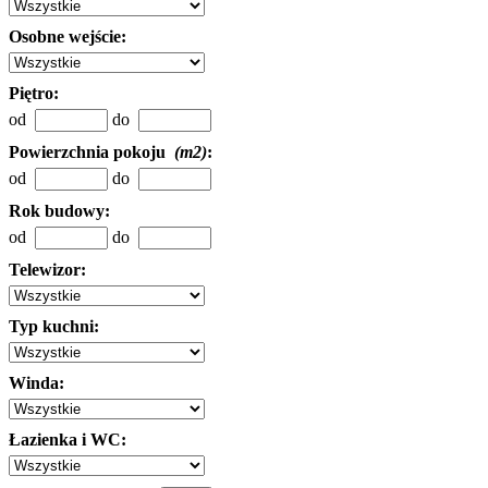
Osobne wejście:
Piętro:
od
do
Powierzchnia pokoju
(m2)
:
od
do
Rok budowy:
od
do
Telewizor:
Typ kuchni:
Winda:
Łazienka i WC: