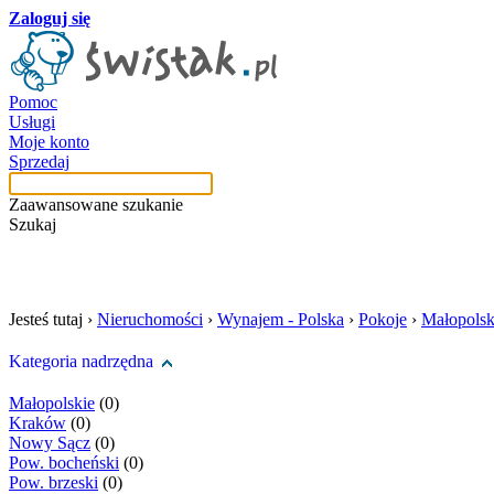
Zaloguj się
Pomoc
Usługi
Moje konto
Sprzedaj
Zaawansowane szukanie
Szukaj
szukaj w tej kategori
Jesteś tutaj ›
Nieruchomości
›
Wynajem - Polska
›
Pokoje
›
Małopolsk
Kategoria nadrzędna
Małopolskie
(0)
Kraków
(0)
Nowy Sącz
(0)
Pow. bocheński
(0)
Pow. brzeski
(0)