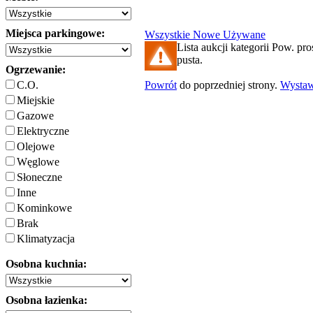
Miejsca parkingowe:
Wszystkie
Nowe
Używane
Lista aukcji kategorii Pow. pro
pusta.
Ogrzewanie:
C.O.
Powrót
do poprzedniej strony.
Wysta
Miejskie
Gazowe
Elektryczne
Olejowe
Węglowe
Słoneczne
Inne
Kominkowe
Brak
Klimatyzacja
Osobna kuchnia:
Osobna łazienka: