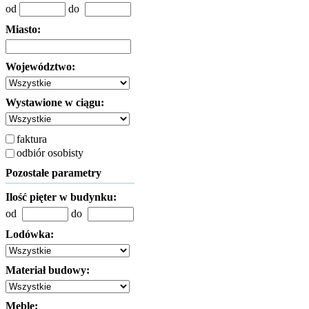
od
do
Miasto:
Województwo:
Wystawione w ciągu:
faktura
odbiór osobisty
Pozostałe parametry
Ilość pięter w budynku:
od
do
Lodówka:
Materiał budowy:
Meble: