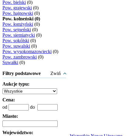
Pow. bielski
(0)
Pow. grajewski
(0)
Pow. hajnowski
(0)
Pow. kolneński (0)
Pow. łomżyński
(0)
Pow. sejneński
(0)
Pow. siemiatycki
(0)
Pow. sokólski
(0)
Pow. suwalski
(0)
Pow. wysokomazowiecki
(0)
Pow. zambrowski
(0)
Suwałki
(0)
Filtry podstawowe
Zwiń
Aukcje typu:
Cena:
od
do
Miasto:
Województwo:
Wszystkie
Nowe
Używane