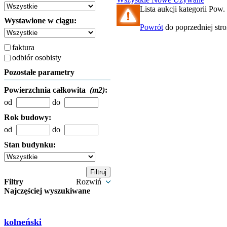
Lista aukcji kategorii Pow. 
Wystawione w ciągu:
Powrót
do poprzedniej str
faktura
odbiór osobisty
Pozostałe parametry
Powierzchnia całkowita
(m2)
:
od
do
Rok budowy:
od
do
Stan budynku:
Filtry
Rozwiń
Najczęściej wyszukiwane
kolneński