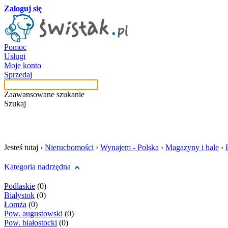
Zaloguj się
Pomoc
Usługi
Moje konto
Sprzedaj
Zaawansowane szukanie
Szukaj
szukaj w tej kategori
Jesteś tutaj ›
Nieruchomości
›
Wynajem - Polska
›
Magazyny i hale
›
Kategoria nadrzędna
Podlaskie
(0)
Białystok
(0)
Łomża
(0)
Pow. augustowski
(0)
Pow. białostocki
(0)