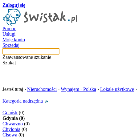
Zaloguj się
Pomoc
Usługi
Moje konto
Sprzedaj
Zaawansowane szukanie
Szukaj
szukaj w tej kategori
Jesteś tutaj ›
Nieruchomości
›
Wynajem - Polska
›
Lokale użytkowe
›
Kategoria nadrzędna
Gdańsk
(0)
Gdynia (0)
Chwarzno
(0)
Chylonia
(0)
Cisowa
(0)