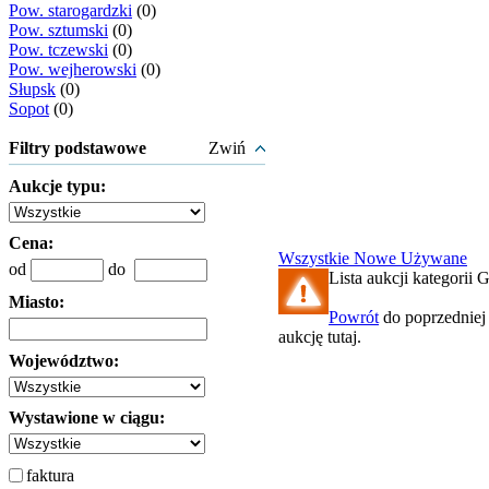
Pow. starogardzki
(0)
Pow. sztumski
(0)
Pow. tczewski
(0)
Pow. wejherowski
(0)
Słupsk
(0)
Sopot
(0)
Filtry podstawowe
Zwiń
Aukcje typu:
Cena:
Wszystkie
Nowe
Używane
od
do
Lista aukcji kategorii G
Miasto:
Powrót
do poprzedniej 
aukcję tutaj.
Województwo:
Wystawione w ciągu:
faktura