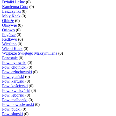
Działki Leśne
(0)
Kamienna Góra
(0)
Leszczynki
(0)
Mały Kack
(0)
Obłuże
(0)
Oksywie
(0)
Orłowo
(0)
Pogórze
(0)
Redłowo
(0)
Wiczlino
(0)
Wielki Kack
(0)
Wzgórze Świętego Maksymiliana
(0)
Pozostałe
(0)
Pow. bytowski
(0)
Pow. chojnicki
(0)
Pow. człuchowski
(0)
Pow. gdański
(0)
Pow. kartuski
(0)
Pow. kościerski
(0)
Pow. kwidzyński
(0)
Pow. lęborski
(0)
Pow. malborski
(0)
Pow. nowodworski
(0)
Pow. pucki
(0)
Pow. słupski
(0)