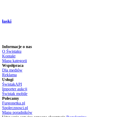
łaski
Informacje o nas
O Świstaku
Kontakt
Mapa kategorii
Współpraca
Dla mediów
Reklama
Usługi
ŚwistakAPI
Importer aukcji
Świstak mobile
Polecamy
Furgonetka.pl
Spolecznosci.pl
Mapa poradników