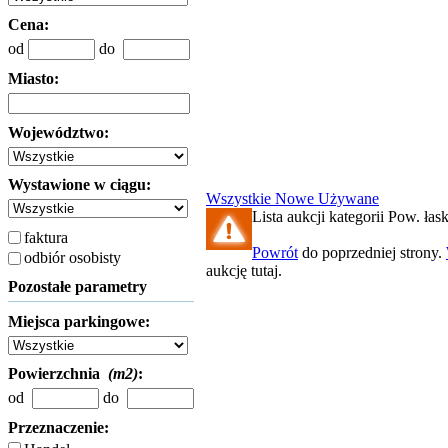
Cena:
od
do
Miasto:
Województwo:
Wystawione w ciągu:
Wszystkie
Nowe
Używane
Lista aukcji kategorii Pow. łaski
faktura
Powrót
do poprzedniej strony.
odbiór osobisty
aukcję tutaj.
Pozostałe parametry
Miejsca parkingowe:
Powierzchnia
(m2)
:
od
do
Przeznaczenie: