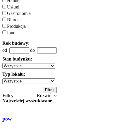
Handel
Usługi
Gastronomia
Biuro
Produkcja
Inne
Rok budowy:
od
do
Stan budynku:
Typ lokalu:
Filtry
Rozwiń
Najczęściej wyszukiwane
pow