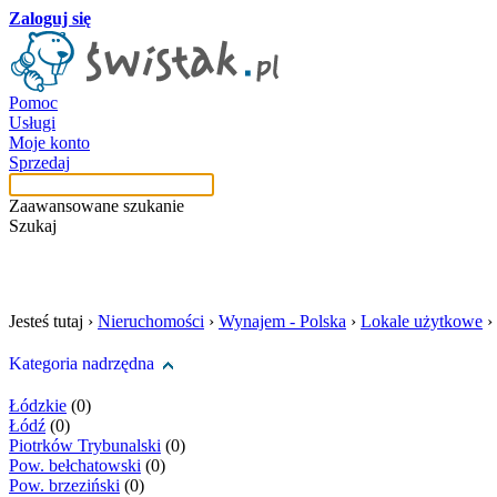
Zaloguj się
Pomoc
Usługi
Moje konto
Sprzedaj
Zaawansowane szukanie
Szukaj
szukaj w tej kategori
Jesteś tutaj ›
Nieruchomości
›
Wynajem - Polska
›
Lokale użytkowe
›
Kategoria nadrzędna
Łódzkie
(0)
Łódź
(0)
Piotrków Trybunalski
(0)
Pow. bełchatowski
(0)
Pow. brzeziński
(0)