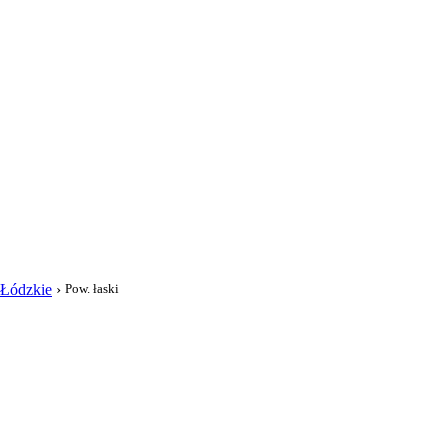
i
Łódzkie
›
Pow. łaski