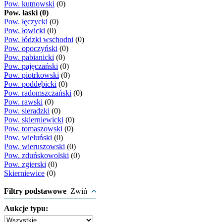
Pow. kutnowski
(0)
Pow. łaski (0)
Pow. łęczycki
(0)
Pow. łowicki
(0)
Pow. łódzki wschodni
(0)
Pow. opoczyński
(0)
Pow. pabianicki
(0)
Pow. pajęczański
(0)
Pow. piotrkowski
(0)
Pow. poddębicki
(0)
Pow. radomszczański
(0)
Pow. rawski
(0)
Pow. sieradzki
(0)
Pow. skierniewicki
(0)
Pow. tomaszowski
(0)
Pow. wieluński
(0)
Pow. wieruszowski
(0)
Pow. zduńskowolski
(0)
Pow. zgierski
(0)
Skierniewice
(0)
Filtry podstawowe
Zwiń
Aukcje typu: