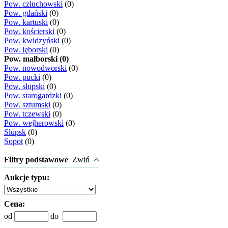
Pow. człuchowski
(0)
Pow. gdański
(0)
Pow. kartuski
(0)
Pow. kościerski
(0)
Pow. kwidzyński
(0)
Pow. lęborski
(0)
Pow. malborski (0)
Pow. nowodworski
(0)
Pow. pucki
(0)
Pow. słupski
(0)
Pow. starogardzki
(0)
Pow. sztumski
(0)
Pow. tczewski
(0)
Pow. wejherowski
(0)
Słupsk
(0)
Sopot
(0)
Filtry podstawowe
Zwiń
Aukcje typu:
Cena:
od
do