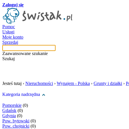
Zaloguj się
Pomoc
Usługi
Moje konto
Sprzedaj
Zaawansowane szukanie
Szukaj
szukaj w tej kategori
Jesteś tutaj ›
Nieruchomości
›
Wynajem - Polska
›
Grunty i działki
›
P
Kategoria nadrzędna
Pomorskie
(0)
Gdańsk
(0)
Gdynia
(0)
Pow. bytowski
(0)
Pow. chojnicki
(0)