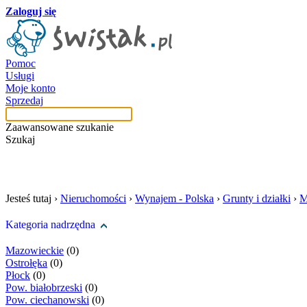
Zaloguj się
Pomoc
Usługi
Moje konto
Sprzedaj
Zaawansowane szukanie
Szukaj
szukaj w tej kategori
Jesteś tutaj ›
Nieruchomości
›
Wynajem - Polska
›
Grunty i działki
›
M
Kategoria nadrzędna
Mazowieckie
(0)
Ostrołęka
(0)
Płock
(0)
Pow. białobrzeski
(0)
Pow. ciechanowski
(0)