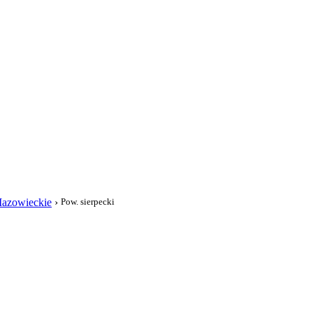
i
azowieckie
›
Pow. sierpecki