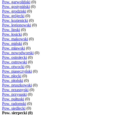
Pow. garwoliński
(0)
Pow. gostyniński
(0)
Pow. grodziski
(0)
Pow. grójecki
(0)
Pow. kozienicki
(0)
Pow. legionowski
(0)
Pow. lipski
(0)
Pow. łosicki
(0)
Pow. makowski
(0)
Pow. miński
(0)
Pow. mławski
(0)
Pow. nowodworski
(0)
Pow. ostrołęcki
(0)
Pow. ostrowski
(0)
Pow. otwocki
(0)
Pow. piaseczyński
(0)
Pow. płocki
(0)
Pow. płoński
(0)
Pow. pruszkowski
(0)
Pow. przasnyski
(0)
Pow. przysuski
(0)
Pow. pułtuski
(0)
Pow. radomski
(0)
Pow. siedlecki
(0)
Pow. sierpecki (0)