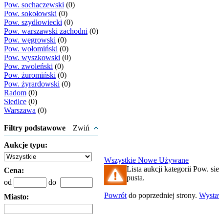
Pow. sochaczewski
(0)
Pow. sokołowski
(0)
Pow. szydłowiecki
(0)
Pow. warszawski zachodni
(0)
Pow. węgrowski
(0)
Pow. wołomiński
(0)
Pow. wyszkowski
(0)
Pow. zwoleński
(0)
Pow. żuromiński
(0)
Pow. żyrardowski
(0)
Radom
(0)
Siedlce
(0)
Warszawa
(0)
Filtry podstawowe
Zwiń
Aukcje typu:
Wszystkie
Nowe
Używane
Lista aukcji kategorii Pow. sie
Cena:
pusta.
od
do
Powrót
do poprzedniej strony.
Wyst
Miasto: