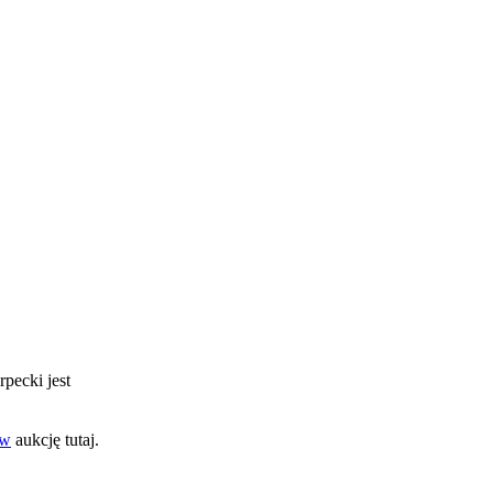
rpecki jest
aw
aukcję tutaj.