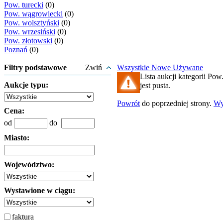
Pow. turecki
(0)
Pow. wągrowiecki
(0)
Pow. wolsztyński
(0)
Pow. wrzesiński
(0)
Pow. złotowski
(0)
Poznań
(0)
Filtry podstawowe
Zwiń
Wszystkie
Nowe
Używane
Lista aukcji kategorii Po
Aukcje typu:
jest pusta.
Powrót
do poprzedniej strony.
Wy
Cena:
od
do
Miasto:
Województwo:
Wystawione w ciągu:
faktura