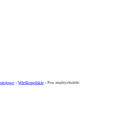
i
ostojowe
›
Wielkopolskie
›
Pow. międzychodzki