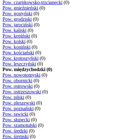
Pow. czarnkowsko-trzcianecki
(0)
Pow. gnieźnieński
(0)
Pow. gostyński
(0)
Pow. grodziski
(0)
Pow. jarociński
(0)
Pow. kaliski
(0)
Pow. kępiński
(0)
Pow. kolski
(0)
Pow. koniński
(0)
Pow. kościański
(0)
Pow. krotoszyński
(0)
Pow. leszczyński
(0)
Pow. międzychodzki (0)
Pow. nowotomyski
(0)
Pow. obornicki
(0)
Pow. ostrowski
(0)
Pow. ostrzeszowski
(0)
Pow. pilski
(0)
Pow. pleszewski
(0)
Pow. poznański
(0)
Pow. rawicki
(0)
Pow. słupecki
(0)
Pow. szamotulski
(0)
Pow. średzki
(0)
Pow. śremski
(0)