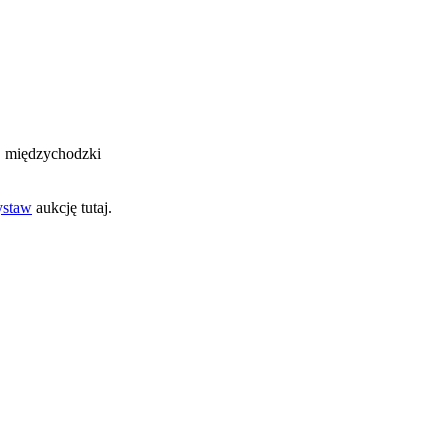
w. międzychodzki
staw
aukcję tutaj.