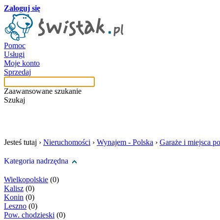
Zaloguj się
Pomoc
Usługi
Moje konto
Sprzedaj
Zaawansowane szukanie
Szukaj
szukaj w tej kategori
Jesteś tutaj ›
Nieruchomości
›
Wynajem - Polska
›
Garaże i miejsca p
Kategoria nadrzędna
Wielkopolskie
(0)
Kalisz
(0)
Konin
(0)
Leszno
(0)
Pow. chodzieski
(0)