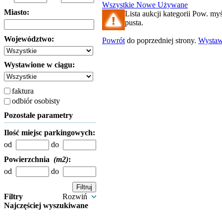
Wszystkie
Nowe
Używane
Miasto:
Lista aukcji kategorii Pow. myś
pusta.
Województwo:
Powrót
do poprzedniej strony.
Wysta
Wystawione w ciągu:
faktura
odbiór osobisty
Pozostałe parametry
Ilość miejsc parkingowych:
od
do
Powierzchnia
(m2)
:
od
do
Filtry
Rozwiń
Najczęściej wyszukiwane