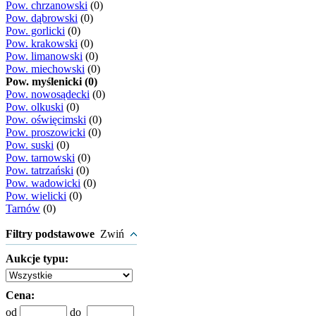
Pow. chrzanowski
(0)
Pow. dąbrowski
(0)
Pow. gorlicki
(0)
Pow. krakowski
(0)
Pow. limanowski
(0)
Pow. miechowski
(0)
Pow. myślenicki (0)
Pow. nowosądecki
(0)
Pow. olkuski
(0)
Pow. oświęcimski
(0)
Pow. proszowicki
(0)
Pow. suski
(0)
Pow. tarnowski
(0)
Pow. tatrzański
(0)
Pow. wadowicki
(0)
Pow. wielicki
(0)
Tarnów
(0)
Filtry podstawowe
Zwiń
Aukcje typu:
Cena:
od
do