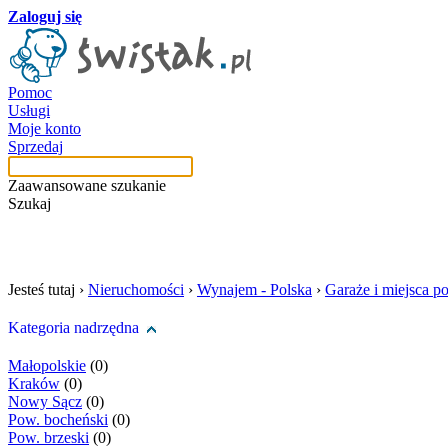
Zaloguj się
Pomoc
Usługi
Moje konto
Sprzedaj
Zaawansowane szukanie
Szukaj
szukaj w tej kategori
Jesteś tutaj ›
Nieruchomości
›
Wynajem - Polska
›
Garaże i miejsca p
Kategoria nadrzędna
Małopolskie
(0)
Kraków
(0)
Nowy Sącz
(0)
Pow. bocheński
(0)
Pow. brzeski
(0)