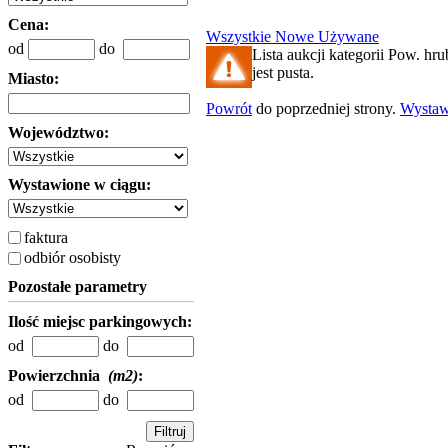
Cena:
Wszystkie
Nowe
Używane
od
do
Lista aukcji kategorii Pow. hr
jest pusta.
Miasto:
Powrót
do poprzedniej strony.
Wysta
Województwo:
Wystawione w ciągu:
faktura
odbiór osobisty
Pozostałe parametry
Ilość miejsc parkingowych:
od
do
Powierzchnia
(m2)
:
od
do