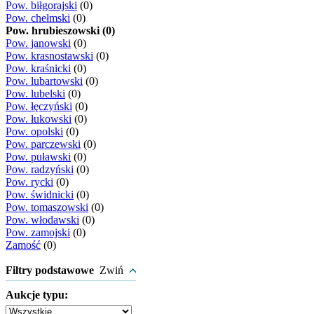
Pow. biłgorajski
(0)
Pow. chełmski
(0)
Pow. hrubieszowski (0)
Pow. janowski
(0)
Pow. krasnostawski
(0)
Pow. kraśnicki
(0)
Pow. lubartowski
(0)
Pow. lubelski
(0)
Pow. łęczyński
(0)
Pow. łukowski
(0)
Pow. opolski
(0)
Pow. parczewski
(0)
Pow. puławski
(0)
Pow. radzyński
(0)
Pow. rycki
(0)
Pow. świdnicki
(0)
Pow. tomaszowski
(0)
Pow. włodawski
(0)
Pow. zamojski
(0)
Zamość
(0)
Filtry podstawowe
Zwiń
Aukcje typu: