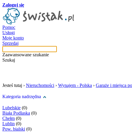
Zaloguj się
Pomoc
Usługi
Moje konto
Sprzedaj
Zaawansowane szukanie
Szukaj
szukaj w tej kategori
Jesteś tutaj ›
Nieruchomości
›
Wynajem - Polska
›
Garaże i miejsca p
Kategoria nadrzędna
Lubelskie
(0)
Biała Podlaska
(0)
Chełm
(0)
Lublin
(0)
Pow. bialski
(0)