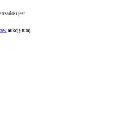
atrzański jest
taw
aukcję tutaj.