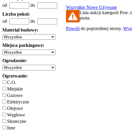
od
do
Wszystkie
Nowe
Używane
Lista aukcji kategorii Pow. t
Liczba pokoi:
pusta.
od
do
Powrót
do poprzedniej strony.
Wys
Materiał budowy:
Miejsca parkingowe:
Ogrodzenie:
Ogrzewanie:
C.O.
Miejskie
Gazowe
Elektryczne
Olejowe
Węglowe
Słoneczne
Inne