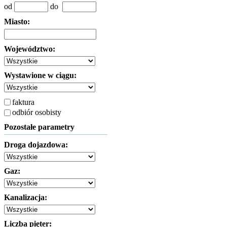
od
do
Miasto:
Województwo:
Wystawione w ciągu:
faktura
odbiór osobisty
Pozostałe parametry
Droga dojazdowa:
Gaz:
Kanalizacja:
Liczba pięter: