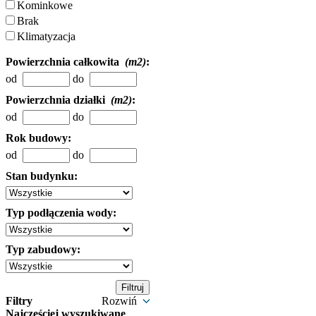
Kominkowe
Brak
Klimatyzacja
Powierzchnia całkowita
(m2)
:
od
do
Powierzchnia działki
(m2)
:
od
do
Rok budowy:
od
do
Stan budynku:
Typ podłączenia wody:
Typ zabudowy:
Filtry
Rozwiń
Najczęściej wyszukiwane