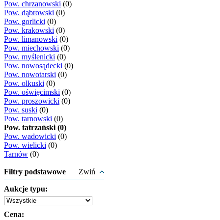
Pow. chrzanowski
(0)
Pow. dąbrowski
(0)
Pow. gorlicki
(0)
Pow. krakowski
(0)
Pow. limanowski
(0)
Pow. miechowski
(0)
Pow. myślenicki
(0)
Pow. nowosądecki
(0)
Pow. nowotarski
(0)
Pow. olkuski
(0)
Pow. oświęcimski
(0)
Pow. proszowicki
(0)
Pow. suski
(0)
Pow. tarnowski
(0)
Pow. tatrzański (0)
Pow. wadowicki
(0)
Pow. wielicki
(0)
Tarnów
(0)
Filtry podstawowe
Zwiń
Aukcje typu:
Cena: