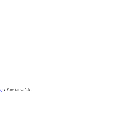
i
ie
›
Pow. tatrzański