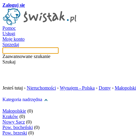
Zaloguj się
Pomoc
Usługi
Moje konto
Sprzedaj
Zaawansowane szukanie
Szukaj
szukaj w tej kategori
Jesteś tutaj ›
Nieruchomości
›
Wynajem - Polska
›
Domy
›
Małopolsk
Kategoria nadrzędna
Małopolskie
(0)
Kraków
(0)
Nowy Sącz
(0)
Pow. bocheński
(0)
Pow. brzeski
(0)