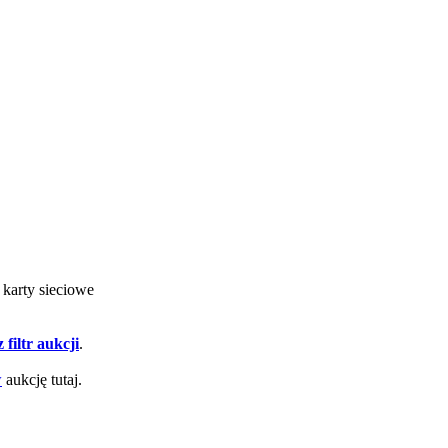
e karty sieciowe
 filtr aukcji
.
w
aukcję tutaj.