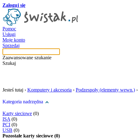
Zaloguj się
Pomoc
Usługi
Moje konto
Sprzedaj
Zaawansowane szukanie
Szukaj
szukaj w tej kategori
Jesteś tutaj ›
Komputery i akcesoria
›
Podzespoły (elementy wewn.)
›
Kategoria nadrzędna
Karty sieciowe
(0)
ISA
(0)
PCI
(0)
USB
(0)
Pozostałe karty sieciowe (0)