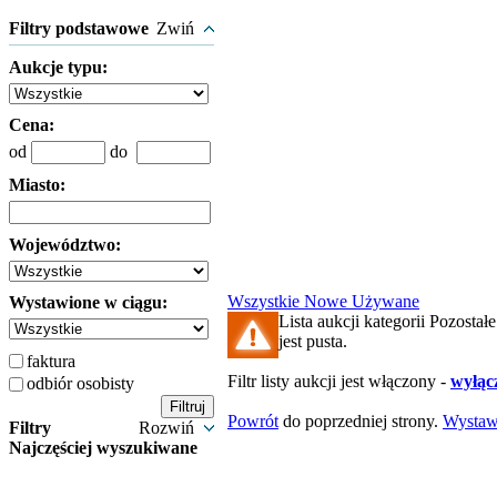
Filtry podstawowe
Zwiń
Aukcje typu:
Cena:
od
do
Miasto:
Województwo:
Wszystkie
Nowe
Używane
Wystawione w ciągu:
Lista aukcji kategorii Pozostał
jest pusta.
faktura
Filtr listy aukcji jest włączony -
wyłącz
odbiór osobisty
Powrót
do poprzedniej strony.
Wysta
Filtry
Rozwiń
Najczęściej wyszukiwane