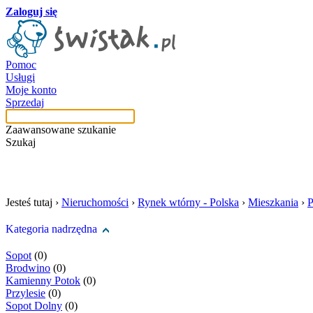
Zaloguj się
Pomoc
Usługi
Moje konto
Sprzedaj
Zaawansowane szukanie
Szukaj
szukaj w tej kategori
Jesteś tutaj ›
Nieruchomości
›
Rynek wtórny - Polska
›
Mieszkania
›
P
Kategoria nadrzędna
Sopot
(0)
Brodwino
(0)
Kamienny Potok
(0)
Przylesie
(0)
Sopot Dolny
(0)