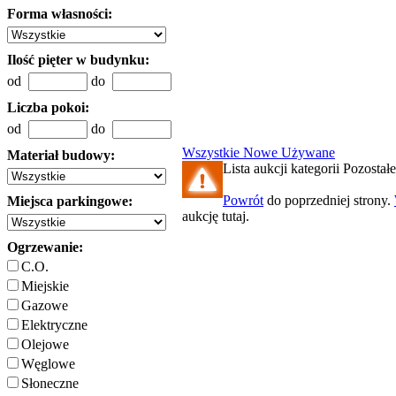
Forma własności:
Ilość pięter w budynku:
od
do
Liczba pokoi:
od
do
Wszystkie
Nowe
Używane
Materiał budowy:
Lista aukcji kategorii Pozostałe
Powrót
do poprzedniej strony.
Miejsca parkingowe:
aukcję tutaj.
Ogrzewanie:
C.O.
Miejskie
Gazowe
Elektryczne
Olejowe
Węglowe
Słoneczne