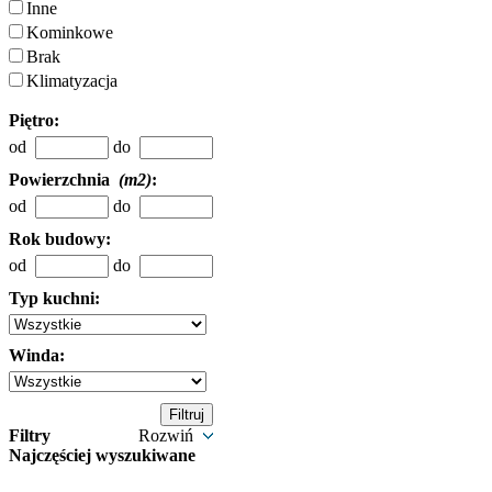
Inne
Kominkowe
Brak
Klimatyzacja
Piętro:
od
do
Powierzchnia
(m2)
:
od
do
Rok budowy:
od
do
Typ kuchni:
Winda:
Filtry
Rozwiń
Najczęściej wyszukiwane