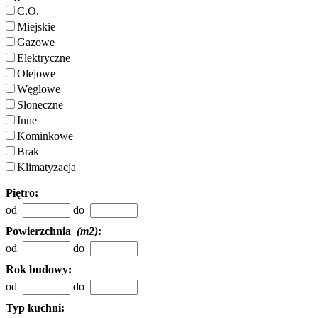
C.O.
Miejskie
Gazowe
Elektryczne
Olejowe
Węglowe
Słoneczne
Inne
Kominkowe
Brak
Klimatyzacja
Piętro:
od
do
Powierzchnia
(m2)
:
od
do
Rok budowy:
od
do
Typ kuchni: