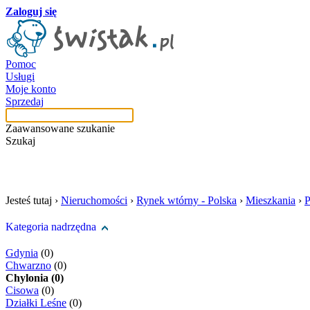
Zaloguj się
Pomoc
Usługi
Moje konto
Sprzedaj
Zaawansowane szukanie
Szukaj
szukaj w tej kategori
Jesteś tutaj ›
Nieruchomości
›
Rynek wtórny - Polska
›
Mieszkania
›
P
Kategoria nadrzędna
Gdynia
(0)
Chwarzno
(0)
Chylonia (0)
Cisowa
(0)
Działki Leśne
(0)