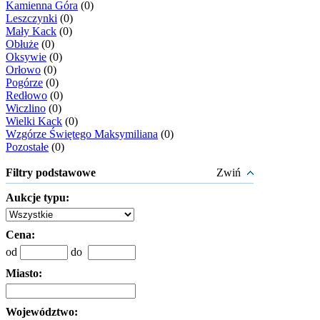
Kamienna Góra
(0)
Leszczynki
(0)
Mały Kack
(0)
Obłuże
(0)
Oksywie
(0)
Orłowo
(0)
Pogórze
(0)
Redłowo
(0)
Wiczlino
(0)
Wielki Kack
(0)
Wzgórze Świętego Maksymiliana
(0)
Pozostałe
(0)
Filtry podstawowe
Zwiń
Aukcje typu:
Cena:
od
do
Miasto:
Województwo: