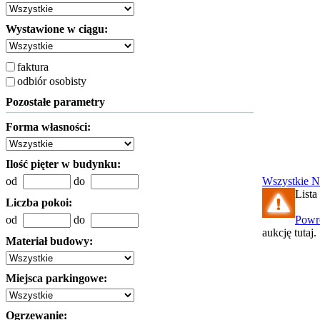
Wystawione w ciągu:
faktura
odbiór osobisty
Pozostałe parametry
Forma własności:
Ilość pięter w budynku:
od
do
Wszystkie
N
Lista
Liczba pokoi:
od
do
Powr
aukcję tutaj.
Materiał budowy:
Miejsca parkingowe:
Ogrzewanie: