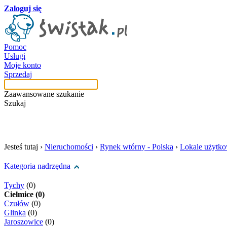
Zaloguj się
Pomoc
Usługi
Moje konto
Sprzedaj
Zaawansowane szukanie
Szukaj
szukaj w tej kategori
Jesteś tutaj ›
Nieruchomości
›
Rynek wtórny - Polska
›
Lokale użytk
Kategoria nadrzędna
Tychy
(0)
Cielmice (0)
Czułów
(0)
Glinka
(0)
Jaroszowice
(0)