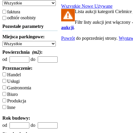
Wszystkie
Nowe
Używane
Lista aukcji kategorii Cielmice 
faktura
odbiór osobisty
Filtr listy aukcji jest włączony 
Pozostałe parametry
aukcji
.
Miejsca parkingowe:
Powrót
do poprzedniej strony.
Wysta
Powierzchnia
(m2)
:
od
do
Przeznaczenie:
Handel
Usługi
Gastronomia
Biuro
Produkcja
Inne
Rok budowy:
od
do