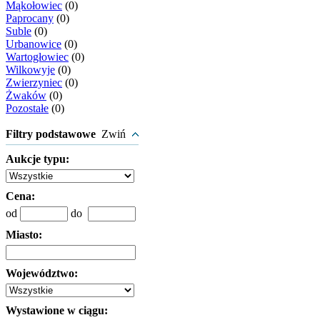
Mąkołowiec
(0)
Paprocany
(0)
Suble
(0)
Urbanowice
(0)
Wartogłowiec
(0)
Wilkowyje
(0)
Zwierzyniec
(0)
Żwaków
(0)
Pozostałe
(0)
Filtry podstawowe
Zwiń
Aukcje typu:
Cena:
od
do
Miasto:
Województwo:
Wystawione w ciągu: