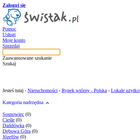
Zaloguj się
Pomoc
Usługi
Moje konto
Sprzedaj
Zaawansowane szukanie
Szukaj
szukaj w tej kategori
Jesteś tutaj ›
Nieruchomości
›
Rynek wtórny - Polska
›
Lokale użytk
Kategoria nadrzędna
Sosnowiec
(0)
Cieśle
(0)
Dańdówka
(0)
Dębowa Góra
(0)
Józefów
(0)