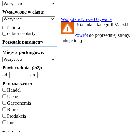
Wystawione w ciągu:
Wszystkie
Nowe
Używane
Lista aukcji kategorii Maczki je
faktura
odbiór osobisty
Powrót
do poprzedniej strony.
aukcję tutaj.
Pozostałe parametry
Miejsca parkingowe:
Powierzchnia
(m2)
:
od
do
Przeznaczenie:
Handel
Usługi
Gastronomia
Biuro
Produkcja
Inne