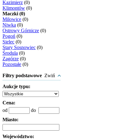
Kazimierz
(0)
Klimontów
(0)
Maczki (0)
Milowice
(0)
Niwka
(0)
Ostrowy Górnicze
(0)
Pogoń
(0)
Sielec
(0)
Stary Sosnowiec
(0)
Środula
(0)
Zagórze
(0)
Pozostałe
(0)
Filtry podstawowe
Zwiń
Aukcje typu:
Cena:
od
do
Miasto:
Województwo: