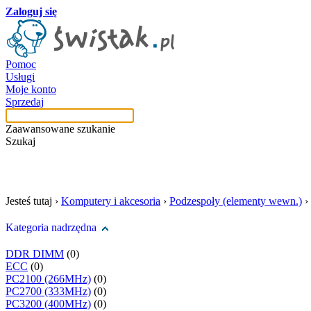
Zaloguj się
Pomoc
Usługi
Moje konto
Sprzedaj
Zaawansowane szukanie
Szukaj
szukaj w tej kategori
Jesteś tutaj ›
Komputery i akcesoria
›
Podzespoły (elementy wewn.)
›
Kategoria nadrzędna
DDR DIMM
(0)
ECC
(0)
PC2100 (266MHz)
(0)
PC2700 (333MHz)
(0)
PC3200 (400MHz)
(0)