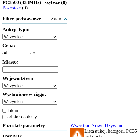
PC3500 (433MHz) i szybsze (0)
Pozostałe
(0)
Filtry podstawowe
Zwiń
Aukcje typu:
Cena:
od
do
Miasto:
Województwo:
Wystawione w ciągu:
faktura
odbiór osobisty
Pozostałe parametry
Wszystkie
Nowe
Używane
Lista aukcji kategorii PC
Ilość MB:
jest pusta.