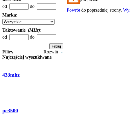
od
do
Powrót
do poprzedniej strony.
Wy
Marka:
Taktowanie
(MHz)
:
od
do
Filtry
Rozwiń
Najczęściej wyszukiwane
433mhz
pc3500