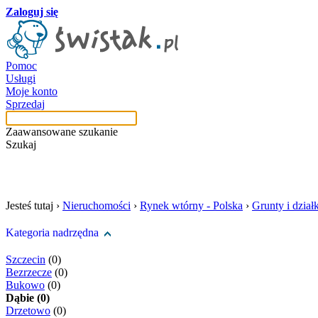
Zaloguj się
Pomoc
Usługi
Moje konto
Sprzedaj
Zaawansowane szukanie
Szukaj
szukaj w tej kategori
Jesteś tutaj ›
Nieruchomości
›
Rynek wtórny - Polska
›
Grunty i działk
Kategoria nadrzędna
Szczecin
(0)
Bezrzecze
(0)
Bukowo
(0)
Dąbie (0)
Drzetowo
(0)