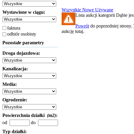
Wszystkie
Nowe
Używane
Wystawione w ciągu:
Lista aukcji kategorii Dąbie jes
Powrót
do poprzedniej strony.
faktura
aukcję tutaj.
odbiór osobisty
Pozostałe parametry
Droga dojazdowa:
Kanalizacja:
Media:
Ogrodzenie:
Powierzchnia działki
(m2)
:
od
do
Typ działki: