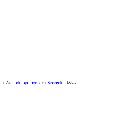
i
i
›
Zachodniopomorskie
›
Szczecin
›
Dąbie