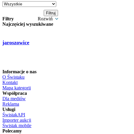
Filtry
Rozwiń
Najczęściej wyszukiwane
jaroszowice
Informacje o nas
O Świstaku
Kontakt
Mapa kategorii
Współpraca
Dla mediów
Reklama
Usługi
ŚwistakAPI
Importer aukcji
Świstak mobile
Polecamy