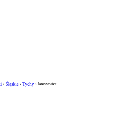
i
i
›
Śląskie
›
Tychy
›
Jaroszowice