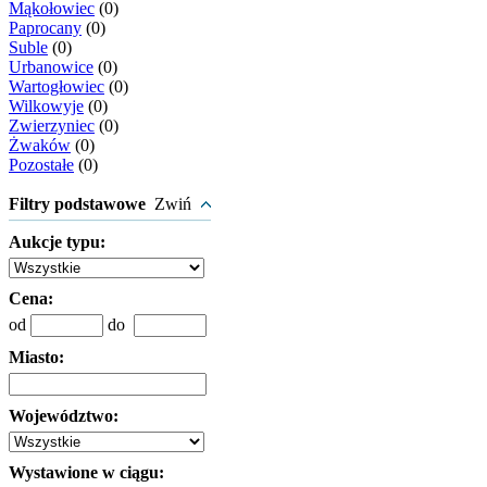
Mąkołowiec
(0)
Paprocany
(0)
Suble
(0)
Urbanowice
(0)
Wartogłowiec
(0)
Wilkowyje
(0)
Zwierzyniec
(0)
Żwaków
(0)
Pozostałe
(0)
Filtry podstawowe
Zwiń
Aukcje typu:
Cena:
od
do
Miasto:
Województwo:
Wystawione w ciągu: