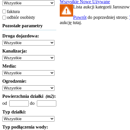
Wszystkie
Nowe
Używane
Lista aukcji kategorii Jaroszowi
faktura
odbiór osobisty
Powrót
do poprzedniej strony.
aukcję tutaj.
Pozostałe parametry
Droga dojazdowa:
Kanalizacja:
Media:
Ogrodzenie:
Powierzchnia działki
(m2)
:
od
do
Typ działki:
Typ podłączenia wody: