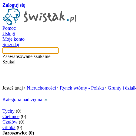
Zaloguj się
Pomoc
Usługi
Moje konto
Sprzedaj
Zaawansowane szukanie
Szukaj
szukaj w tej kategori
Jesteś tutaj ›
Nieruchomości
›
Rynek wtórny - Polska
›
Grunty i działk
Kategoria nadrzędna
Tychy
(0)
Cielmice
(0)
Czułów
(0)
Glinka
(0)
Jaroszowice (0)