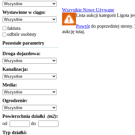
Wszystkie
Nowe
Używane
Wystawione w ciągu:
Lista aukcji kategorii Ligota jes
Powrót
do poprzedniej strony.
faktura
aukcję tutaj.
odbiór osobisty
Pozostałe parametry
Droga dojazdowa:
Kanalizacja:
Media:
Ogrodzenie:
Powierzchnia działki
(m2)
:
od
do
Typ działki: