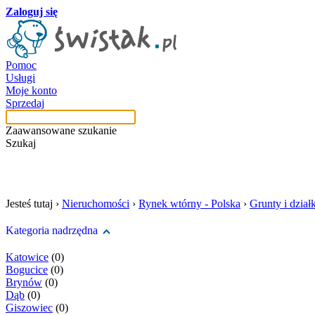
Zaloguj się
Pomoc
Usługi
Moje konto
Sprzedaj
Zaawansowane szukanie
Szukaj
szukaj w tej kategori
Jesteś tutaj ›
Nieruchomości
›
Rynek wtórny - Polska
›
Grunty i działk
Kategoria nadrzędna
Katowice
(0)
Bogucice
(0)
Brynów
(0)
Dąb
(0)
Giszowiec
(0)