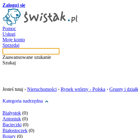
Zaloguj się
Pomoc
Usługi
Moje konto
Sprzedaj
Zaawansowane szukanie
Szukaj
szukaj w tej kategori
Jesteś tutaj ›
Nieruchomości
›
Rynek wtórny - Polska
›
Grunty i działk
Kategoria nadrzędna
Białystok
(0)
Antoniuk
(0)
Bacieczki
(0)
Białostoczek
(0)
Bojary
(0)