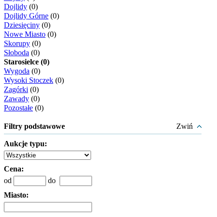
Dojlidy
(0)
Dojlidy Górne
(0)
Dziesięciny
(0)
Nowe Miasto
(0)
Skorupy
(0)
Słoboda
(0)
Starosielce (0)
Wygoda
(0)
Wysoki Stoczek
(0)
Zagórki
(0)
Zawady
(0)
Pozostałe
(0)
Filtry podstawowe
Zwiń
Aukcje typu:
Cena:
od
do
Miasto: