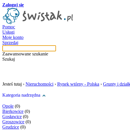
Zaloguj się
Pomoc
Usługi
Moje konto
Sprzedaj
Zaawansowane szukanie
Szukaj
szukaj w tej kategori
Jesteś tutaj ›
Nieruchomości
›
Rynek wtórny - Polska
›
Grunty i działk
Kategoria nadrzędna
Opole
(0)
Bierkowice
(0)
Gosławice
(0)
Groszowice
(0)
Grudzice
(0)