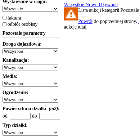
Wystawione w ciągu:
Wszystkie
Nowe
Używane
Lista aukcji kategorii Pozostałe
faktura
Powrót
do poprzedniej strony.
odbiór osobisty
aukcję tutaj.
Pozostałe parametry
Droga dojazdowa:
Kanalizacja:
Media:
Ogrodzenie:
Powierzchnia działki
(m2)
:
od
do
Typ działki: