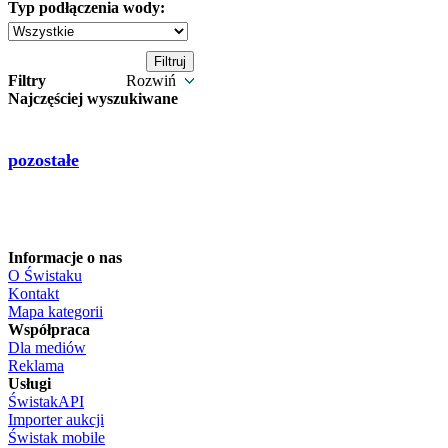
Typ podłączenia wody:
Filtry
Rozwiń
Najczęściej wyszukiwane
pozostałe
Informacje o nas
O Świstaku
Kontakt
Mapa kategorii
Współpraca
Dla mediów
Reklama
Usługi
ŚwistakAPI
Importer aukcji
Świstak mobile