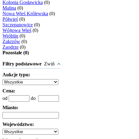
Kolonia Gosławicka
(0)
Malina
(0)
Nowa Wieś Królewska
(0)
Półwieś
(0)
Szczepanowice
(0)
Wójtowa Wieś
(0)
Wróblin
(0)
Zakrzów
(0)
Zaodrze
(0)
Pozostałe (0)
Filtry podstawowe
Zwiń
Aukcje typu:
Cena:
od
do
Miasto:
Województwo: