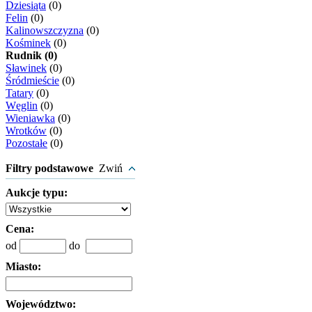
Dziesiąta
(0)
Felin
(0)
Kalinowszczyzna
(0)
Kośminek
(0)
Rudnik (0)
Sławinek
(0)
Śródmieście
(0)
Tatary
(0)
Węglin
(0)
Wieniawka
(0)
Wrotków
(0)
Pozostałe
(0)
Filtry podstawowe
Zwiń
Aukcje typu:
Cena:
od
do
Miasto:
Województwo: