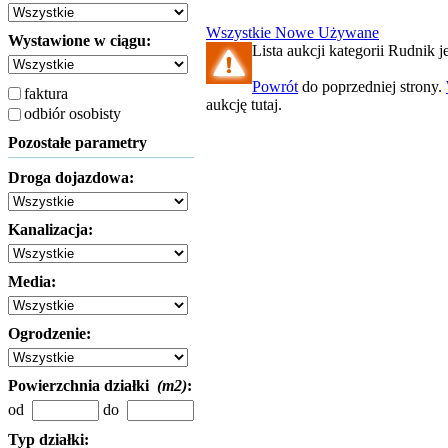
Wszystkie
Nowe
Używane
Wystawione w ciągu:
Lista aukcji kategorii Rudnik je
Powrót
do poprzedniej strony.
faktura
aukcję tutaj.
odbiór osobisty
Pozostałe parametry
Droga dojazdowa:
Kanalizacja:
Media:
Ogrodzenie:
Powierzchnia działki
(m2)
:
od
do
Typ działki: