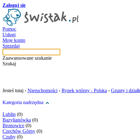
Zaloguj się
Pomoc
Usługi
Moje konto
Sprzedaj
Zaawansowane szukanie
Szukaj
szukaj w tej kategori
Jesteś tutaj ›
Nieruchomości
›
Rynek wtórny - Polska
›
Grunty i działk
Kategoria nadrzędna
Lublin
(0)
Bazylianówka
(0)
Bronowice
(0)
Czechów Górny
(0)
Czuby
(0)