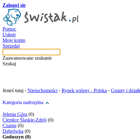
Zaloguj się
Pomoc
Usługi
Moje konto
Sprzedaj
Zaawansowane szukanie
Szukaj
szukaj w tej kategori
Jesteś tutaj ›
Nieruchomości
›
Rynek wtórny - Polska
›
Grunty i działk
Kategoria nadrzędna
Jelenia Góra
(0)
Cieplice Śląskie-Zdrój
(0)
Czarne
(0)
Dąbrówka
(0)
Goduszyn (0)