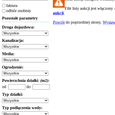
faktura
Filtr listy aukcji jest włączony 
odbiór osobisty
aukcji
.
Pozostałe parametry
Powrót
do poprzedniej strony.
Wysta
Droga dojazdowa:
Kanalizacja:
Media:
Ogrodzenie:
Powierzchnia działki
(m2)
:
od
do
Typ działki:
Typ podłączenia wody: