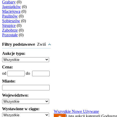
Grabary
(0)
Jagniątków
(0)
Maciejowa
(0)
Paulinów
(0)
Sobieszów
(0)
Strupice
(0)
Zabobrze
(0)
Pozostałe
(0)
Filtry podstawowe
Zwiń
Aukcje typu:
Cena:
od
do
Miasto:
Województwo:
Wystawione w ciągu:
Wszystkie
Nowe
Używane
Lista aukcji kategorii Goduszyn